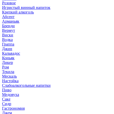
Розовое
Игристый винный напиток
Крепкий алкоголь
Абсент
Арманьяк
Бренди
Вермут
Виски
Водка
Граппа
Джин
Кальвадос
Коньяк
Ликер
Ром
Текила
Мескаль
Настойка
Слабоалкогольные напитки
Пиво
Медовуха
Саке
Сидр
Гастрономия
Джем