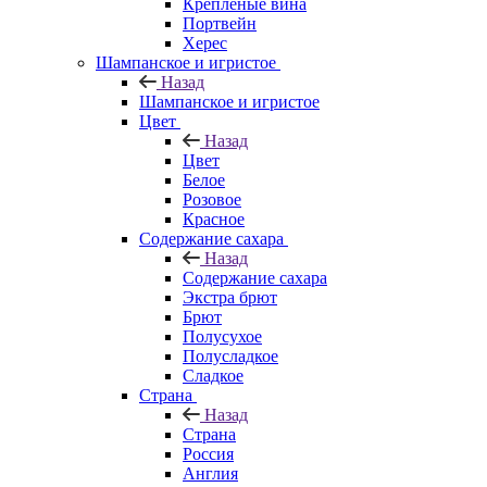
Крепленые вина
Портвейн
Херес
Шампанское и игристое
Назад
Шампанское и игристое
Цвет
Назад
Цвет
Белое
Розовое
Красное
Содержание сахара
Назад
Содержание сахара
Экстра брют
Брют
Полусухое
Полусладкое
Сладкое
Страна
Назад
Страна
Россия
Англия