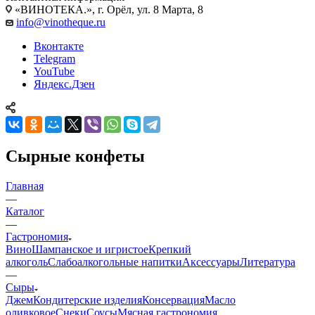
«ВИНОТЕКА.», г. Орёл, ул. 8 Марта, 8
info@vinotheque.ru
Вконтакте
Telegram
YouTube
Яндекс.Дзен
Сырные конфеты
Главная
—
Каталог
—
Гастрономия
Вино
Шампанское и игристое
Крепкий
алкоголь
Слабоалкогольные напитки
Аксессуары
Литература
—
Сыры
Джем
Кондитерские изделия
Консервация
Масло
оливковое
Снеки
Соусы
Мясная гастрономия