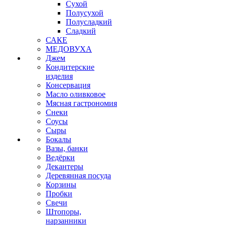
Сухой
Полусухой
Полусладкий
Сладкий
САКЕ
МЕДОВУХА
Джем
Кондитерские
изделия
Консервация
Масло оливковое
Мясная гастрономия
Снеки
Соусы
Сыры
Бокалы
Вазы, банки
Ведёрки
Декантеры
Деревянная посуда
Корзины
Пробки
Свечи
Штопоры,
нарзанники