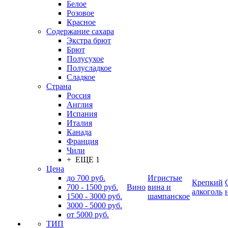
Белое
Розовое
Красное
Содержание сахара
Экстра брют
Брют
Полусухое
Полусладкое
Сладкое
Страна
Россия
Англия
Испания
Италия
Канада
Франция
Чили
+ ЕЩЕ 1
Цена
до 700 руб.
Игристые
Крепкий
700 - 1500 руб.
Вино
вина и
алкоголь
1500 - 3000 руб.
шампанское
3000 - 5000 руб.
от 5000 руб.
ТИП