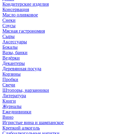
Кондитерские изделия
Консервация
Масло оливковое
Снеки
Соусы
Мясная гастрономия
Сыры
Аксессуары
Бокалы
Вазы, банки
Ведёрки
Декантеры
Деревянная посуда
Корзины
Пробки
Свечи
Штопоры, нарзанники
Литература
Книги
Журналы
Ежеднивники
Вино
Игристые вина и шампанское
Крепкий алкоголь
Слабоалкогольные напитки