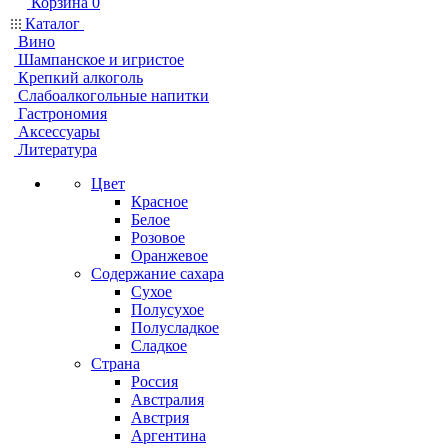
Корзина
0
Каталог
Вино
Шампанское и игристое
Крепкий алкоголь
Слабоалкогольные напитки
Гастрономия
Аксессуары
Литература
Цвет
Красное
Белое
Розовое
Оранжевое
Содержание сахара
Сухое
Полусухое
Полусладкое
Сладкое
Страна
Россия
Австралия
Австрия
Аргентина