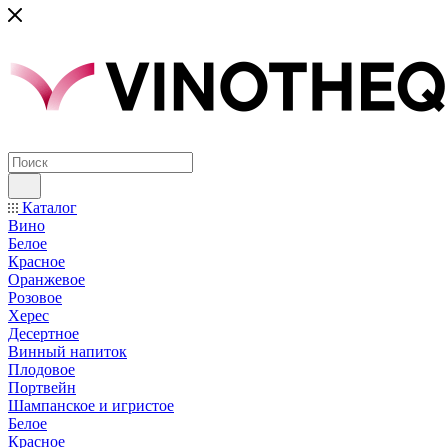
Каталог
Вино
Белое
Красное
Оранжевое
Розовое
Херес
Десертное
Винный напиток
Плодовое
Портвейн
Шампанское и игристое
Белое
Красное