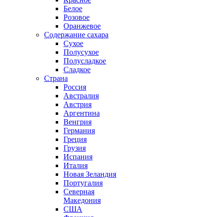
Белое
Розовое
Оранжевое
Содержание сахара
Сухое
Полусухое
Полусладкое
Сладкое
Страна
Россия
Австралия
Австрия
Аргентина
Венгрия
Германия
Греция
Грузия
Испания
Италия
Новая Зеландия
Португалия
Северная
Македония
США