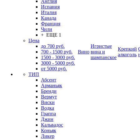
Англия
Испания
Италия
Канада
Франция
Чили
+ ЕЩЕ 1
Цена
до 700 руб.
Игристые
Крепкий
700 - 1500 руб.
Вино
вина и
алкоголь
1500 - 3000 руб.
шампанское
3000 - 5000 руб.
от 5000 руб.
ТИП
Абсент
Арманьяк
Бренди
Вермут
Виски
Водка
Граппа
Джин
Кальвадос
Коньяк
Ликер