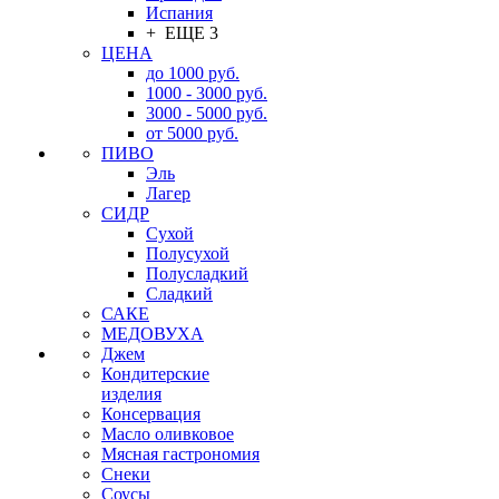
Испания
+ ЕЩЕ 3
ЦЕНА
до 1000 руб.
1000 - 3000 руб.
3000 - 5000 руб.
от 5000 руб.
ПИВО
Эль
Лагер
СИДР
Сухой
Полусухой
Полусладкий
Сладкий
САКЕ
МЕДОВУХА
Джем
Кондитерские
изделия
Консервация
Масло оливковое
Мясная гастрономия
Снеки
Соусы