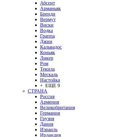
Абсент
Арманьяк
Бренди
Вермут
Виски
Водка
Граппа
Джин
Кальвадос
Коньяк
Ликер
Ром
Текила
Мескаль
Настойка
+ ЕЩЕ 9
СТРАНА
Россия
Армения
Великобритания
Германия
Грузия
Дания
Израиль
Ирландия