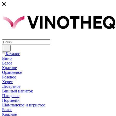
Каталог
Вино
Белое
Красное
Оранжевое
Розовое
Херес
Десертное
Винный напиток
Плодовое
Портвейн
Шампанское и игристое
Белое
Красное