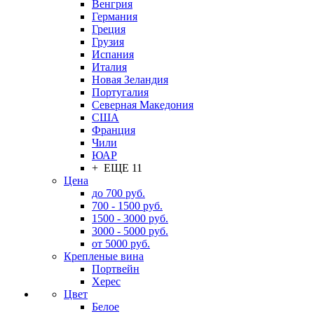
Венгрия
Германия
Греция
Грузия
Испания
Италия
Новая Зеландия
Португалия
Северная Македония
США
Франция
Чили
ЮАР
+ ЕЩЕ 11
Цена
до 700 руб.
700 - 1500 руб.
1500 - 3000 руб.
3000 - 5000 руб.
от 5000 руб.
Крепленые вина
Портвейн
Херес
Цвет
Белое