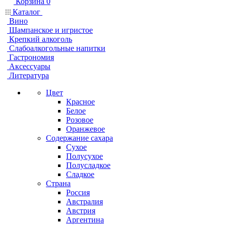
Корзина
0
Каталог
Вино
Шампанское и игристое
Крепкий алкоголь
Слабоалкогольные напитки
Гастрономия
Аксессуары
Литература
Цвет
Красное
Белое
Розовое
Оранжевое
Содержание сахара
Сухое
Полусухое
Полусладкое
Сладкое
Страна
Россия
Австралия
Австрия
Аргентина