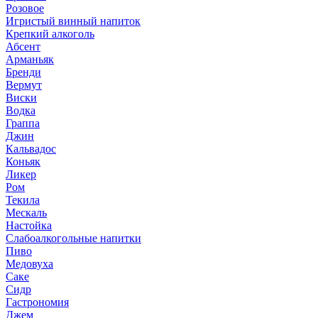
Розовое
Игристый винный напиток
Крепкий алкоголь
Абсент
Арманьяк
Бренди
Вермут
Виски
Водка
Граппа
Джин
Кальвадос
Коньяк
Ликер
Ром
Текила
Мескаль
Настойка
Слабоалкогольные напитки
Пиво
Медовуха
Саке
Сидр
Гастрономия
Джем