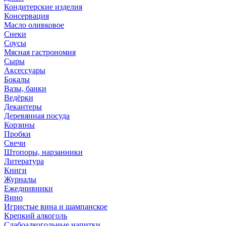
Кондитерские изделия
Консервация
Масло оливковое
Снеки
Соусы
Мясная гастрономия
Сыры
Аксессуары
Бокалы
Вазы, банки
Ведёрки
Декантеры
Деревянная посуда
Корзины
Пробки
Свечи
Штопоры, нарзанники
Литература
Книги
Журналы
Ежеднивники
Вино
Игристые вина и шампанское
Крепкий алкоголь
Слабоалкогольные напитки