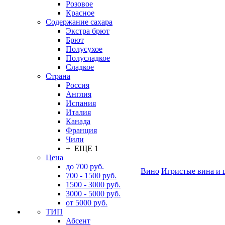
Розовое
Красное
Содержание сахара
Экстра брют
Брют
Полусухое
Полусладкое
Сладкое
Страна
Россия
Англия
Испания
Италия
Канада
Франция
Чили
+ ЕЩЕ 1
Цена
до 700 руб.
Вино
Игристые вина и 
700 - 1500 руб.
1500 - 3000 руб.
3000 - 5000 руб.
от 5000 руб.
ТИП
Абсент