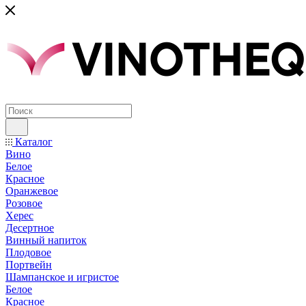
Каталог
Вино
Белое
Красное
Оранжевое
Розовое
Херес
Десертное
Винный напиток
Плодовое
Портвейн
Шампанское и игристое
Белое
Красное