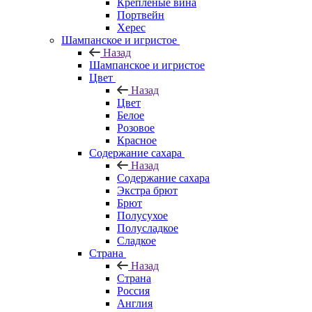
Крепленые вина
Портвейн
Херес
Шампанское и игристое
Назад
Шампанское и игристое
Цвет
Назад
Цвет
Белое
Розовое
Красное
Содержание сахара
Назад
Содержание сахара
Экстра брют
Брют
Полусухое
Полусладкое
Сладкое
Страна
Назад
Страна
Россия
Англия