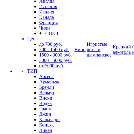
Англия
Испания
Италия
Канада
Франция
Чили
+ ЕЩЕ 1
Цена
до 700 руб.
Игристые
Крепкий
700 - 1500 руб.
Вино
вина и
алкоголь
1500 - 3000 руб.
шампанское
3000 - 5000 руб.
от 5000 руб.
ТИП
Абсент
Арманьяк
Бренди
Вермут
Виски
Водка
Граппа
Джин
Кальвадос
Коньяк
Ликер