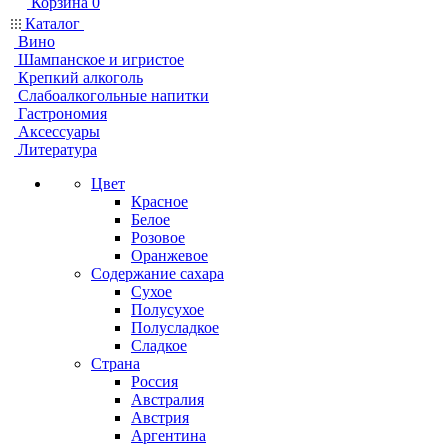
Корзина
0
Каталог
Вино
Шампанское и игристое
Крепкий алкоголь
Слабоалкогольные напитки
Гастрономия
Аксессуары
Литература
Цвет
Красное
Белое
Розовое
Оранжевое
Содержание сахара
Сухое
Полусухое
Полусладкое
Сладкое
Страна
Россия
Австралия
Австрия
Аргентина