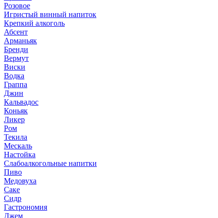
Розовое
Игристый винный напиток
Крепкий алкоголь
Абсент
Арманьяк
Бренди
Вермут
Виски
Водка
Граппа
Джин
Кальвадос
Коньяк
Ликер
Ром
Текила
Мескаль
Настойка
Слабоалкогольные напитки
Пиво
Медовуха
Саке
Сидр
Гастрономия
Джем