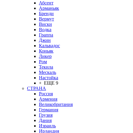
Абсент
Арманьяк
Бренди
Вермут
Виски
Водка
Граппа
Джин
Кальвадос
Коньяк
Ликер
Ром
Текила
Мескаль
Настойка
+ ЕЩЕ 9
СТРАНА
Россия
Армения
Великобритания
Германия
Грузия
Дания
Израиль
Ирландия