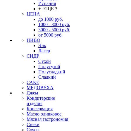
Испания
+ ЕЩЕ 3
ЦЕНА
до 1000 руб.
1000 - 3000 руб.
3000 - 5000 руб.
от 5000 руб.
ПИВО
Эль
Лагер
СИДР
Сухой
Полусухой
Полусладкий
Сладкий
САКЕ
МЕДОВУХА
Джем
Кондитерские
изделия
Консервация
Масло оливковое
Мясная гастрономия
Снеки
Соусы