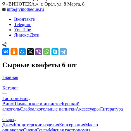
«ВИНОТЕКА.», г. Орёл, ул. 8 Марта, 8
info@vinotheque.ru
Вконтакте
Telegram
YouTube
Яндекс.Дзен
Сырные конфеты 6 шт
Главная
—
Каталог
—
Гастрономия
Вино
Шампанское и игристое
Крепкий
алкоголь
Слабоалкогольные напитки
Аксессуары
Литература
—
Сыры
Джем
Кондитерские изделия
Консервация
Масло
оливковое
Снеки
Соусы
Мясная гастрономия