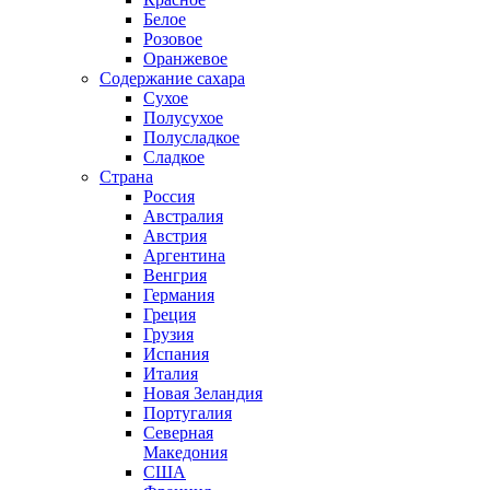
Белое
Розовое
Оранжевое
Содержание сахара
Сухое
Полусухое
Полусладкое
Сладкое
Страна
Россия
Австралия
Австрия
Аргентина
Венгрия
Германия
Греция
Грузия
Испания
Италия
Новая Зеландия
Португалия
Северная
Македония
США