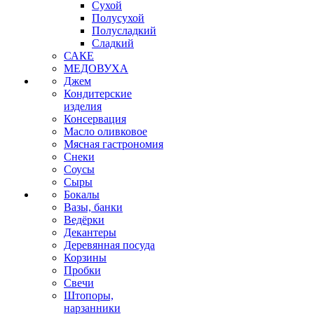
Сухой
Полусухой
Полусладкий
Сладкий
САКЕ
МЕДОВУХА
Джем
Кондитерские
изделия
Консервация
Масло оливковое
Мясная гастрономия
Снеки
Соусы
Сыры
Бокалы
Вазы, банки
Ведёрки
Декантеры
Деревянная посуда
Корзины
Пробки
Свечи
Штопоры,
нарзанники