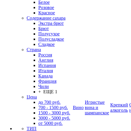
Белое
Розовое
Красное
Содержание сахара
Экстра брют
Брют
Полусухое
Полусладкое
Сладкое
Страна
Россия
Англия
Испания
Италия
Канада
Франция
Чили
+ ЕЩЕ 1
Цена
до 700 руб.
Игристые
Крепкий
700 - 1500 руб.
Вино
вина и
алкоголь
1500 - 3000 руб.
шампанское
3000 - 5000 руб.
от 5000 руб.
ТИП