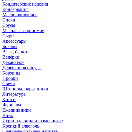
Кондитерские изделия
Консервация
Масло оливковое
Снеки
Соусы
Мясная гастрономия
Сыры
Аксессуары
Бокалы
Вазы, банки
Ведёрки
Декантеры
Деревянная посуда
Корзины
Пробки
Свечи
Штопоры, нарзанники
Литература
Книги
Журналы
Ежеднивники
Вино
Игристые вина и шампанское
Крепкий алкоголь
Слабоалкогольные напитки