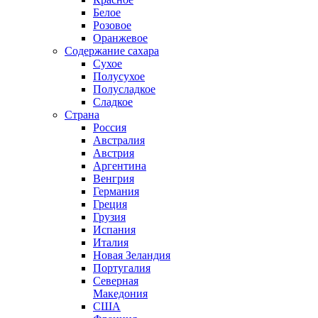
Белое
Розовое
Оранжевое
Содержание сахара
Сухое
Полусухое
Полусладкое
Сладкое
Страна
Россия
Австралия
Австрия
Аргентина
Венгрия
Германия
Греция
Грузия
Испания
Италия
Новая Зеландия
Португалия
Северная
Македония
США