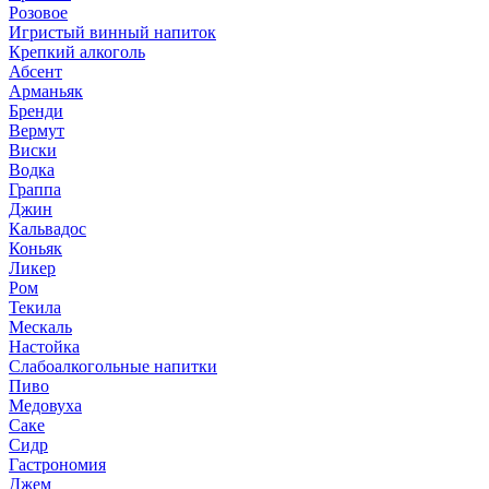
Розовое
Игристый винный напиток
Крепкий алкоголь
Абсент
Арманьяк
Бренди
Вермут
Виски
Водка
Граппа
Джин
Кальвадос
Коньяк
Ликер
Ром
Текила
Мескаль
Настойка
Слабоалкогольные напитки
Пиво
Медовуха
Саке
Сидр
Гастрономия
Джем