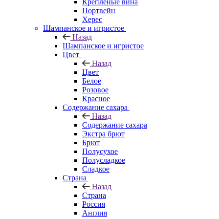
Крепленые вина
Портвейн
Херес
Шампанское и игристое
Назад
Шампанское и игристое
Цвет
Назад
Цвет
Белое
Розовое
Красное
Содержание сахара
Назад
Содержание сахара
Экстра брют
Брют
Полусухое
Полусладкое
Сладкое
Страна
Назад
Страна
Россия
Англия