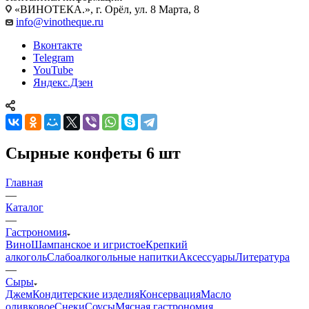
«ВИНОТЕКА.», г. Орёл, ул. 8 Марта, 8
info@vinotheque.ru
Вконтакте
Telegram
YouTube
Яндекс.Дзен
Сырные конфеты 6 шт
Главная
—
Каталог
—
Гастрономия
Вино
Шампанское и игристое
Крепкий
алкоголь
Слабоалкогольные напитки
Аксессуары
Литература
—
Сыры
Джем
Кондитерские изделия
Консервация
Масло
оливковое
Снеки
Соусы
Мясная гастрономия