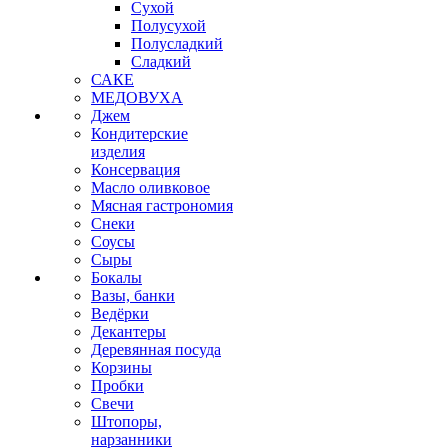
Сухой
Полусухой
Полусладкий
Сладкий
САКЕ
МЕДОВУХА
Джем
Кондитерские
изделия
Консервация
Масло оливковое
Мясная гастрономия
Снеки
Соусы
Сыры
Бокалы
Вазы, банки
Ведёрки
Декантеры
Деревянная посуда
Корзины
Пробки
Свечи
Штопоры,
нарзанники