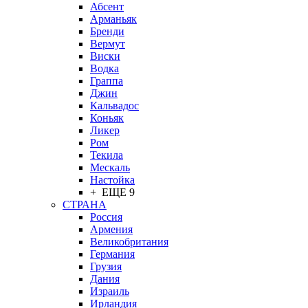
Абсент
Арманьяк
Бренди
Вермут
Виски
Водка
Граппа
Джин
Кальвадос
Коньяк
Ликер
Ром
Текила
Мескаль
Настойка
+ ЕЩЕ 9
СТРАНА
Россия
Армения
Великобритания
Германия
Грузия
Дания
Израиль
Ирландия