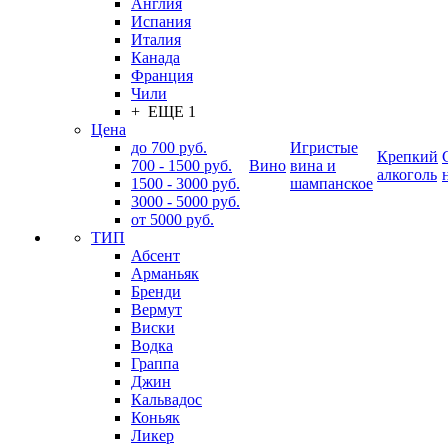
Англия
Испания
Италия
Канада
Франция
Чили
+ ЕЩЕ 1
Цена
до 700 руб.
Игристые
Крепкий
700 - 1500 руб.
Вино
вина и
алкоголь
1500 - 3000 руб.
шампанское
3000 - 5000 руб.
от 5000 руб.
ТИП
Абсент
Арманьяк
Бренди
Вермут
Виски
Водка
Граппа
Джин
Кальвадос
Коньяк
Ликер