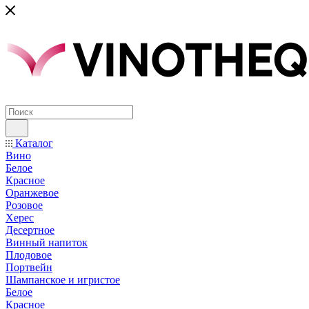
Каталог
Вино
Белое
Красное
Оранжевое
Розовое
Херес
Десертное
Винный напиток
Плодовое
Портвейн
Шампанское и игристое
Белое
Красное