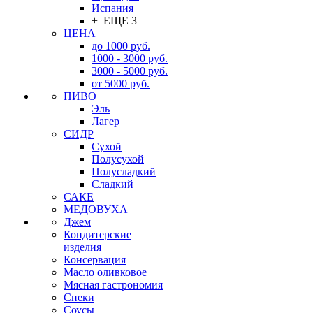
Испания
+ ЕЩЕ 3
ЦЕНА
до 1000 руб.
1000 - 3000 руб.
3000 - 5000 руб.
от 5000 руб.
ПИВО
Эль
Лагер
СИДР
Сухой
Полусухой
Полусладкий
Сладкий
САКЕ
МЕДОВУХА
Джем
Кондитерские
изделия
Консервация
Масло оливковое
Мясная гастрономия
Снеки
Соусы