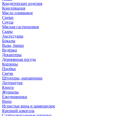
Кондитерские изделия
Консервация
Масло оливковое
Снеки
Соусы
Мясная гастрономия
Сыры
Аксессуары
Бокалы
Вазы, банки
Ведёрки
Декантеры
Деревянная посуда
Корзины
Пробки
Свечи
Штопоры, нарзанники
Литература
Книги
Журналы
Ежеднивники
Вино
Игристые вина и шампанское
Крепкий алкоголь
Слабоалкогольные напитки