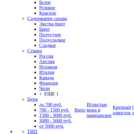
Белое
Розовое
Красное
Содержание сахара
Экстра брют
Брют
Полусухое
Полусладкое
Сладкое
Страна
Россия
Англия
Испания
Италия
Канада
Франция
Чили
+ ЕЩЕ 1
Цена
до 700 руб.
Игристые
Крепкий
700 - 1500 руб.
Вино
вина и
алкоголь
1500 - 3000 руб.
шампанское
3000 - 5000 руб.
от 5000 руб.
ТИП