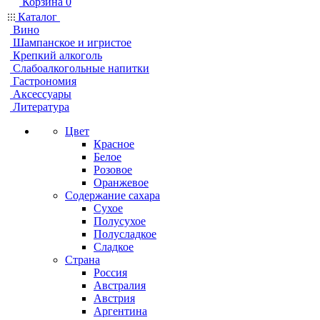
Корзина
0
Каталог
Вино
Шампанское и игристое
Крепкий алкоголь
Слабоалкогольные напитки
Гастрономия
Аксессуары
Литература
Цвет
Красное
Белое
Розовое
Оранжевое
Содержание сахара
Сухое
Полусухое
Полусладкое
Сладкое
Страна
Россия
Австралия
Австрия
Аргентина