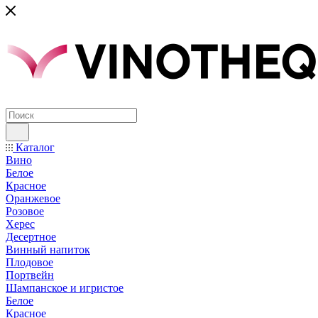
Каталог
Вино
Белое
Красное
Оранжевое
Розовое
Херес
Десертное
Винный напиток
Плодовое
Портвейн
Шампанское и игристое
Белое
Красное