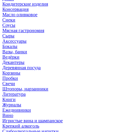
Кондитерские изделия
Консервация
Масло оливковое
Снеки
Соусы
Мясная гастрономия
Сыры
Аксессуары
Бокалы
Вазы, банки
Ведёрки
Декантеры
Деревянная посуда
Корзины
Пробки
Свечи
Штопоры, нарзанники
Литература
Книги
Журналы
Ежеднивники
Вино
Игристые вина и шампанское
Крепкий алкоголь
Слабоалкогольные напитки