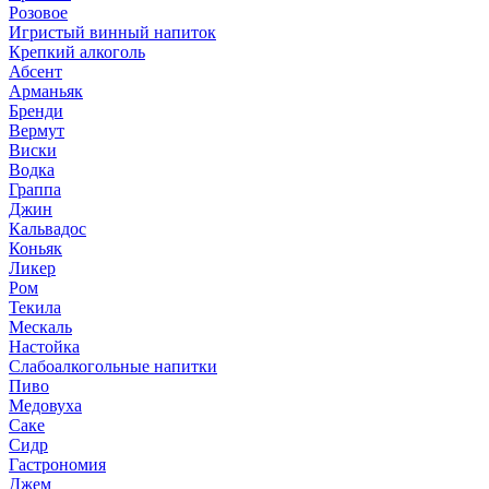
Розовое
Игристый винный напиток
Крепкий алкоголь
Абсент
Арманьяк
Бренди
Вермут
Виски
Водка
Граппа
Джин
Кальвадос
Коньяк
Ликер
Ром
Текила
Мескаль
Настойка
Слабоалкогольные напитки
Пиво
Медовуха
Саке
Сидр
Гастрономия
Джем