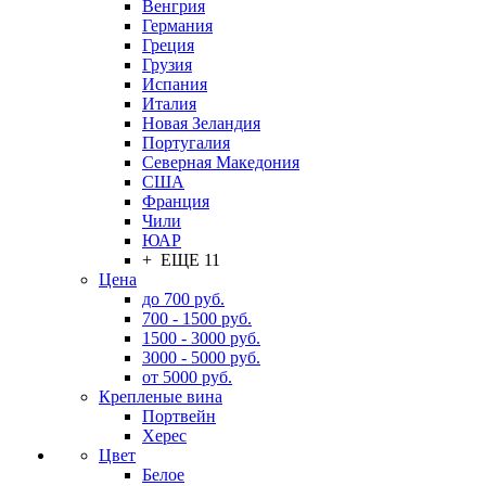
Венгрия
Германия
Греция
Грузия
Испания
Италия
Новая Зеландия
Португалия
Северная Македония
США
Франция
Чили
ЮАР
+ ЕЩЕ 11
Цена
до 700 руб.
700 - 1500 руб.
1500 - 3000 руб.
3000 - 5000 руб.
от 5000 руб.
Крепленые вина
Портвейн
Херес
Цвет
Белое