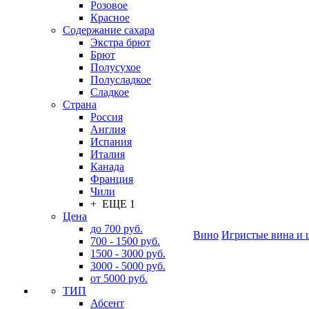
Розовое
Красное
Содержание сахара
Экстра брют
Брют
Полусухое
Полусладкое
Сладкое
Страна
Россия
Англия
Испания
Италия
Канада
Франция
Чили
+ ЕЩЕ 1
Цена
до 700 руб.
Вино
Игристые вина и 
700 - 1500 руб.
1500 - 3000 руб.
3000 - 5000 руб.
от 5000 руб.
ТИП
Абсент