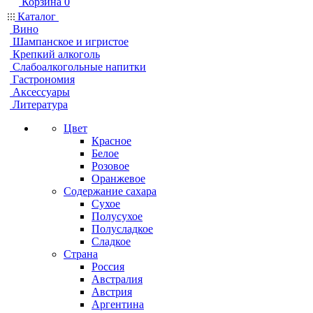
Корзина
0
Каталог
Вино
Шампанское и игристое
Крепкий алкоголь
Слабоалкогольные напитки
Гастрономия
Аксессуары
Литература
Цвет
Красное
Белое
Розовое
Оранжевое
Содержание сахара
Сухое
Полусухое
Полусладкое
Сладкое
Страна
Россия
Австралия
Австрия
Аргентина