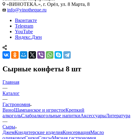
«ВИНОТЕКА.», г. Орёл, ул. 8 Марта, 8
info@vinotheque.ru
Вконтакте
Telegram
YouTube
Яндекс.Дзен
Сырные конфеты 8 шт
Главная
—
Каталог
—
Гастрономия
Вино
Шампанское и игристое
Крепкий
алкоголь
Слабоалкогольные напитки
Аксессуары
Литература
—
Сыры
Джем
Кондитерские изделия
Консервация
Масло
оливковое
Снеки
Соусы
Мясная гастрономия