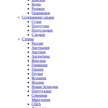
Белое
Розовое
Оранжевое
Содержание сахара
Сухое
Полусухое
Полусладкое
Сладкое
Страна
Россия
Австралия
Австрия
Аргентина
Венгрия
Германия
Греция
Грузия
Испания
Италия
Новая Зеландия
Португалия
Северная
Македония
США