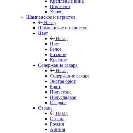
Крепленые вина
Портвейн
Херес
Шампанское и игристое
Назад
Шампанское и игристое
Цвет
Назад
Цвет
Белое
Розовое
Красное
Содержание сахара
Назад
Содержание сахара
Экстра брют
Брют
Полусухое
Полусладкое
Сладкое
Страна
Назад
Страна
Россия
Англия