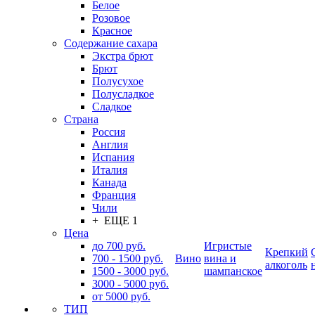
Белое
Розовое
Красное
Содержание сахара
Экстра брют
Брют
Полусухое
Полусладкое
Сладкое
Страна
Россия
Англия
Испания
Италия
Канада
Франция
Чили
+ ЕЩЕ 1
Цена
до 700 руб.
Игристые
Крепкий
700 - 1500 руб.
Вино
вина и
алкоголь
1500 - 3000 руб.
шампанское
3000 - 5000 руб.
от 5000 руб.
ТИП