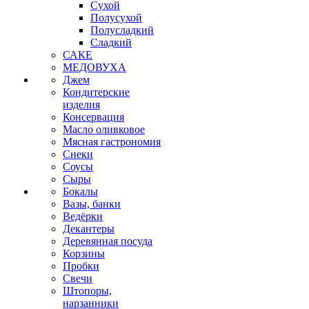
Сухой
Полусухой
Полусладкий
Сладкий
САКЕ
МЕДОВУХА
Джем
Кондитерские
изделия
Консервация
Масло оливковое
Мясная гастрономия
Снеки
Соусы
Сыры
Бокалы
Вазы, банки
Ведёрки
Декантеры
Деревянная посуда
Корзины
Пробки
Свечи
Штопоры,
нарзанники