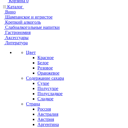
Корзина
0
Каталог
Вино
Шампанское и игристое
Крепкий алкоголь
Слабоалкогольные напитки
Гастрономия
Аксессуары
Литература
Цвет
Красное
Белое
Розовое
Оранжевое
Содержание сахара
Сухое
Полусухое
Полусладкое
Сладкое
Страна
Россия
Австралия
Австрия
Аргентина