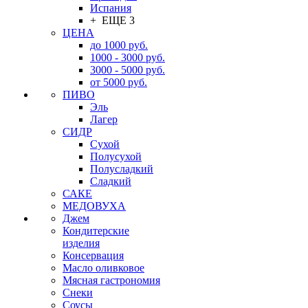
Испания
+ ЕЩЕ 3
ЦЕНА
до 1000 руб.
1000 - 3000 руб.
3000 - 5000 руб.
от 5000 руб.
ПИВО
Эль
Лагер
СИДР
Сухой
Полусухой
Полусладкий
Сладкий
САКЕ
МЕДОВУХА
Джем
Кондитерские
изделия
Консервация
Масло оливковое
Мясная гастрономия
Снеки
Соусы