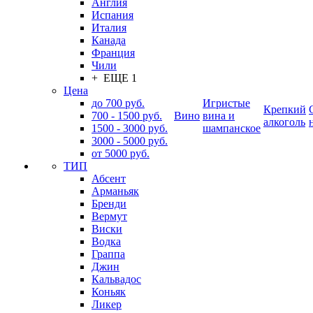
Англия
Испания
Италия
Канада
Франция
Чили
+ ЕЩЕ 1
Цена
до 700 руб.
Игристые
Крепкий
700 - 1500 руб.
Вино
вина и
алкоголь
1500 - 3000 руб.
шампанское
3000 - 5000 руб.
от 5000 руб.
ТИП
Абсент
Арманьяк
Бренди
Вермут
Виски
Водка
Граппа
Джин
Кальвадос
Коньяк
Ликер