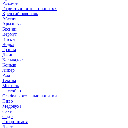
Розовое
Игристый винный напиток
Крепкий алкоголь
Абсент
Арманьяк
Бренди
Вермут
Виски
Водка
Граппа
Джин
Кальвадос
Коньяк
Ликер
Ром
Текила
Мескаль
Настойка
Слабоалкогольные напитки
Пиво
Медовуха
Саке
Сидр
Гастрономия
Джем