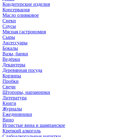
Кондитерские изделия
Консервация
Масло оливковое
Снеки
Соусы
Мясная гастрономия
Сыры
Аксессуары
Бокалы
Вазы, банки
Ведёрки
Декантеры
Деревянная посуда
Корзины
Пробки
Свечи
Штопоры, нарзанники
Литература
Книги
Журналы
Ежеднивники
Вино
Игристые вина и шампанское
Крепкий алкоголь
Слабоалкогольные напитки