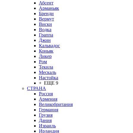
Абсент
Арманьяк
Бренди
Вермут
Виски
Водка
Граппа
Джин
Кальвадос
Коньяк
Ликер
Ром
Текила
Мескаль
Настойка
+ ЕЩЕ 9
СТРАНА
Россия
Армения
Великобритания
Германия
Грузия
Дания
Израиль
Ирландия