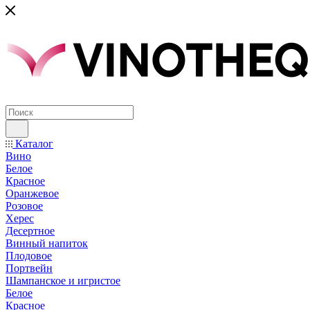
Каталог
Вино
Белое
Красное
Оранжевое
Розовое
Херес
Десертное
Винный напиток
Плодовое
Портвейн
Шампанское и игристое
Белое
Красное