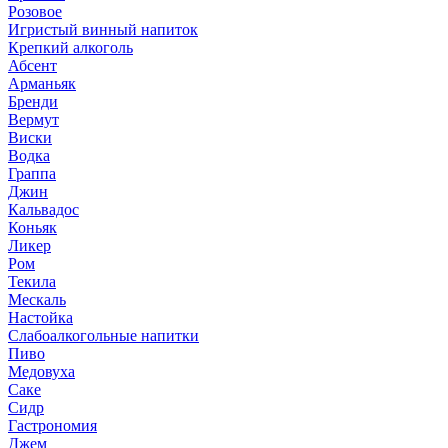
Розовое
Игристый винный напиток
Крепкий алкоголь
Абсент
Арманьяк
Бренди
Вермут
Виски
Водка
Граппа
Джин
Кальвадос
Коньяк
Ликер
Ром
Текила
Мескаль
Настойка
Слабоалкогольные напитки
Пиво
Медовуха
Саке
Сидр
Гастрономия
Джем