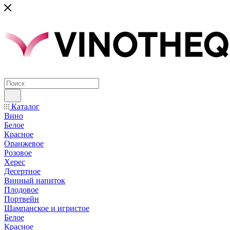
Каталог
Вино
Белое
Красное
Оранжевое
Розовое
Херес
Десертное
Винный напиток
Плодовое
Портвейн
Шампанское и игристое
Белое
Красное