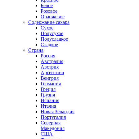
Белое
Розовое
Оранжевое
Содержание сахара
Сухое
Полусухое
Полусладкое
Сладкое
Страна
Россия
Австралия
Австрия
Аргентина
Венгрия
Германия
Греция
Грузия
Испания
Италия
Новая Зеландия
Португалия
Северная
Македония
США