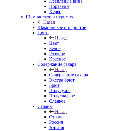
Крепленые вина
Портвейн
Херес
Шампанское и игристое
Назад
Шампанское и игристое
Цвет
Назад
Цвет
Белое
Розовое
Красное
Содержание сахара
Назад
Содержание сахара
Экстра брют
Брют
Полусухое
Полусладкое
Сладкое
Страна
Назад
Страна
Россия
Англия