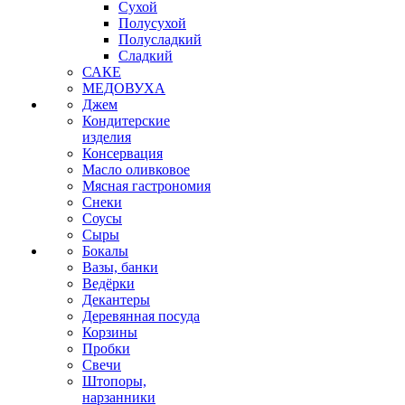
Сухой
Полусухой
Полусладкий
Сладкий
САКЕ
МЕДОВУХА
Джем
Кондитерские
изделия
Консервация
Масло оливковое
Мясная гастрономия
Снеки
Соусы
Сыры
Бокалы
Вазы, банки
Ведёрки
Декантеры
Деревянная посуда
Корзины
Пробки
Свечи
Штопоры,
нарзанники