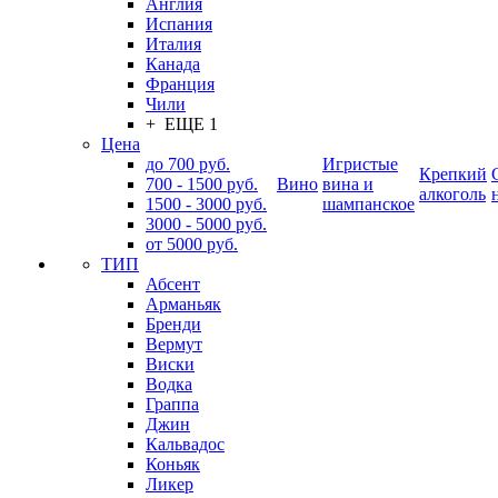
Англия
Испания
Италия
Канада
Франция
Чили
+ ЕЩЕ 1
Цена
до 700 руб.
Игристые
Крепкий
700 - 1500 руб.
Вино
вина и
алкоголь
1500 - 3000 руб.
шампанское
3000 - 5000 руб.
от 5000 руб.
ТИП
Абсент
Арманьяк
Бренди
Вермут
Виски
Водка
Граппа
Джин
Кальвадос
Коньяк
Ликер