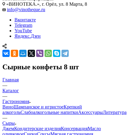
«ВИНОТЕКА.», г. Орёл, ул. 8 Марта, 8
info@vinotheque.ru
Вконтакте
Telegram
YouTube
Яндекс.Дзен
Сырные конфеты 8 шт
Главная
—
Каталог
—
Гастрономия
Вино
Шампанское и игристое
Крепкий
алкоголь
Слабоалкогольные напитки
Аксессуары
Литература
—
Сыры
Джем
Кондитерские изделия
Консервация
Масло
оливковое
Снеки
Соусы
Мясная гастрономия