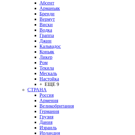
Абсент
Арманьяк
Бренди
Вермут
Виски
Водка
Граппа
Джин
Кальвадос
Коньяк
Ликер
Ром
Текила
Мескаль
Настойка
+ ЕЩЕ 9
СТРАНА
Россия
Армения
Великобритания
Германия
Грузия
Дания
Израиль
Ирландия