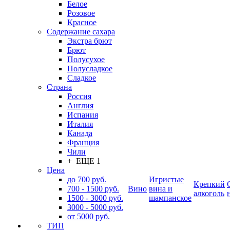
Белое
Розовое
Красное
Содержание сахара
Экстра брют
Брют
Полусухое
Полусладкое
Сладкое
Страна
Россия
Англия
Испания
Италия
Канада
Франция
Чили
+ ЕЩЕ 1
Цена
до 700 руб.
Игристые
Крепкий
700 - 1500 руб.
Вино
вина и
алкоголь
1500 - 3000 руб.
шампанское
3000 - 5000 руб.
от 5000 руб.
ТИП