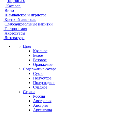
Корзина
0
Каталог
Вино
Шампанское и игристое
Крепкий алкоголь
Слабоалкогольные напитки
Гастрономия
Аксессуары
Литература
Цвет
Красное
Белое
Розовое
Оранжевое
Содержание сахара
Сухое
Полусухое
Полусладкое
Сладкое
Страна
Россия
Австралия
Австрия
Аргентина