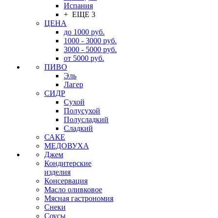
Испания
+ ЕЩЕ 3
ЦЕНА
до 1000 руб.
1000 - 3000 руб.
3000 - 5000 руб.
от 5000 руб.
ПИВО
Эль
Лагер
СИДР
Сухой
Полусухой
Полусладкий
Сладкий
САКЕ
МЕДОВУХА
Джем
Кондитерские
изделия
Консервация
Масло оливковое
Мясная гастрономия
Снеки
Соусы