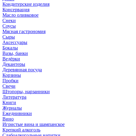
Кондитерские изделия
Консервация
Масло оливковое
Снеки
Соусы
Мясная гастрономия
Сыры
Аксессуары
Бокалы
Вазы, банки
Ведёрки
Декантеры
Деревянная посуда
Корзины
Пробки
Свечи
Штопоры, нарзанники
Литература
Книги
Журналы
Ежеднивники
Вино
Игристые вина и шампанское
Крепкий алкоголь
Слабоалкогольные напитки