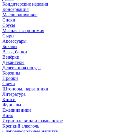
Кондитерские изделия
Консервация
Масло оливковое
Снеки
Соусы
Мясная гастрономия
Сыры
Аксессуары
Бокалы
Вазы, банки
Ведёрки
Декантеры
Деревянная посуда
Корзины
Пробки
Свечи
Штопоры, нарзанники
Литература
Книги
Журналы
Ежеднивники
Вино
Игристые вина и шампанское
Крепкий алкоголь
Слабоалкогольные напитки