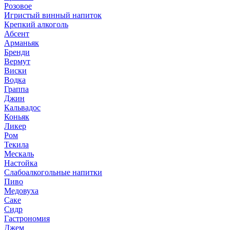
Розовое
Игристый винный напиток
Крепкий алкоголь
Абсент
Арманьяк
Бренди
Вермут
Виски
Водка
Граппа
Джин
Кальвадос
Коньяк
Ликер
Ром
Текила
Мескаль
Настойка
Слабоалкогольные напитки
Пиво
Медовуха
Саке
Сидр
Гастрономия
Джем