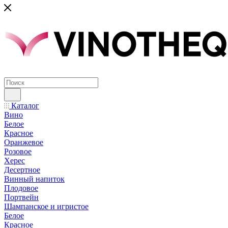
Каталог
Вино
Белое
Красное
Оранжевое
Розовое
Херес
Десертное
Винный напиток
Плодовое
Портвейн
Шампанское и игристое
Белое
Красное