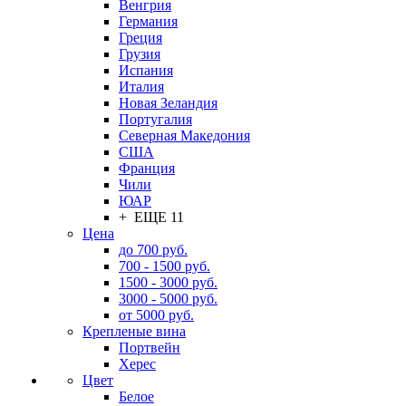
Венгрия
Германия
Греция
Грузия
Испания
Италия
Новая Зеландия
Португалия
Северная Македония
США
Франция
Чили
ЮАР
+ ЕЩЕ 11
Цена
до 700 руб.
700 - 1500 руб.
1500 - 3000 руб.
3000 - 5000 руб.
от 5000 руб.
Крепленые вина
Портвейн
Херес
Цвет
Белое