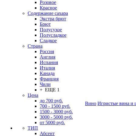
Розовое
Красное
Содержание сахара
Экстра брют
Брют
Полусухое
Полусладкое
Сладкое
Страна
Россия
Англия
Испания
Италия
Канада
Франция
Чили
+ ЕЩЕ 1
Цена
до 700 руб.
Вино
Игристые вина и 
700 - 1500 руб.
1500 - 3000 руб.
3000 - 5000 руб.
от 5000 руб.
ТИП
Абсент