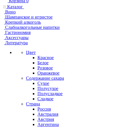
Корзина
0
Каталог
Вино
Шампанское и игристое
Крепкий алкоголь
Слабоалкогольные напитки
Гастрономия
Аксессуары
Литература
Цвет
Красное
Белое
Розовое
Оранжевое
Содержание сахара
Сухое
Полусухое
Полусладкое
Сладкое
Страна
Россия
Австралия
Австрия
Аргентина