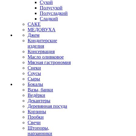
Сухой
Полусухой
Полусладкий
Сладкий
САКЕ
МЕДОВУХА
Джем
Кондитерские
изделия
Консервация
Масло оливковое
Мясная гастрономия
Снеки
Соусы
Сыры
Бокалы
Вазы, банки
Ведёрки
Декантеры
Деревянная посуда
Корзины
Пробки
Свечи
Штопоры,
нарзанники