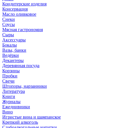
Кондитерские изделия
Консервация
Масло оливковое
Снеки
Соусы
Мясная гастрономия
Сыры
Аксессуары
Бокалы
Вазы, банки
Ведёрки
Декантеры
Деревянная посуда
Корзины
Пробки
Свечи
Штопоры, нарзанники
Литература
Книги
Журналы
Ежеднивники
Вино
Игристые вина и шампанское
Крепкий алкоголь
Слабоалкогольные напитки