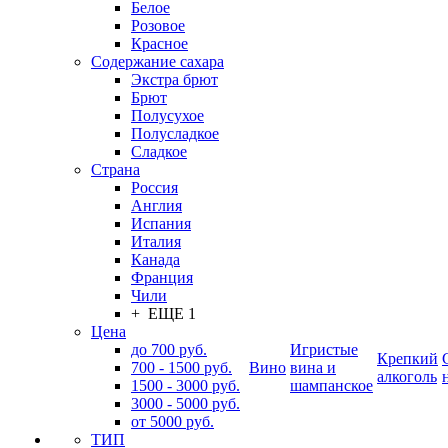
Белое
Розовое
Красное
Содержание сахара
Экстра брют
Брют
Полусухое
Полусладкое
Сладкое
Страна
Россия
Англия
Испания
Италия
Канада
Франция
Чили
+ ЕЩЕ 1
Цена
до 700 руб.
Игристые
Крепкий
700 - 1500 руб.
Вино
вина и
алкоголь
1500 - 3000 руб.
шампанское
3000 - 5000 руб.
от 5000 руб.
ТИП