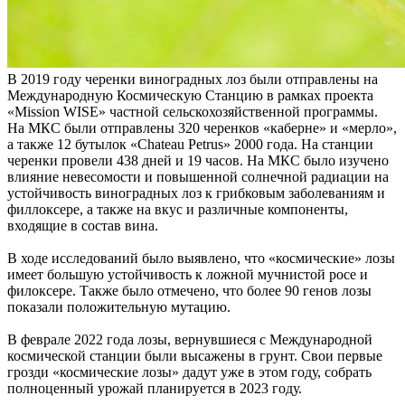
В 2019 году черенки виноградных лоз были отправлены на
Международную Космическую Станцию в рамках проекта
«Mission WISE» частной сельскохозяйственной программы.
На МКС были отправлены 320 черенков «каберне» и «мерло»,
а также 12 бутылок «Chateau Petrus» 2000 года. На станции
черенки провели 438 дней и 19 часов. На МКС было изучено
влияние невесомости и повышенной солнечной радиации на
устойчивость виноградных лоз к грибковым заболеваниям и
филлоксере, а также на вкус и различные компоненты,
входящие в состав вина.
В ходе исследований было выявлено, что «космические» лозы
имеет большую устойчивость к ложной мучнистой росе и
филоксере. Также было отмечено, что более 90 генов лозы
показали положительную мутацию.
В феврале 2022 года лозы, вернувшиеся с Международной
космической станции были высажены в грунт. Свои первые
грозди «космические лозы» дадут уже в этом году, собрать
полноценный урожай планируется в 2023 году.