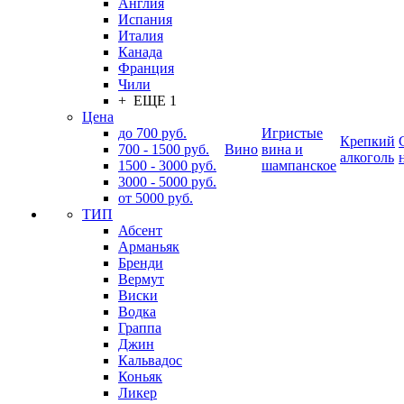
Англия
Испания
Италия
Канада
Франция
Чили
+ ЕЩЕ 1
Цена
до 700 руб.
Игристые
Крепкий
700 - 1500 руб.
Вино
вина и
алкоголь
1500 - 3000 руб.
шампанское
3000 - 5000 руб.
от 5000 руб.
ТИП
Абсент
Арманьяк
Бренди
Вермут
Виски
Водка
Граппа
Джин
Кальвадос
Коньяк
Ликер