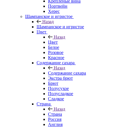
Крепленые вина
Портвейн
Херес
Шампанское и игристое
Назад
Шампанское и игристое
Цвет
Назад
Цвет
Белое
Розовое
Красное
Содержание сахара
Назад
Содержание сахара
Экстра брют
Брют
Полусухое
Полусладкое
Сладкое
Страна
Назад
Страна
Россия
Англия