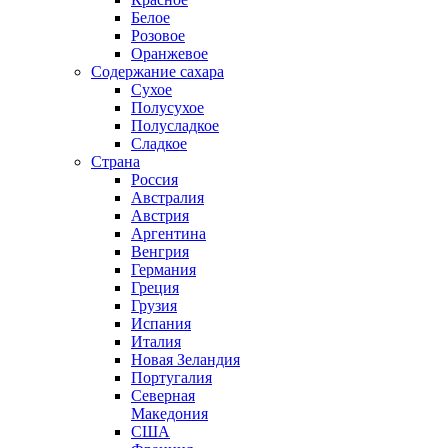
Белое
Розовое
Оранжевое
Содержание сахара
Сухое
Полусухое
Полусладкое
Сладкое
Страна
Россия
Австралия
Австрия
Аргентина
Венгрия
Германия
Греция
Грузия
Испания
Италия
Новая Зеландия
Португалия
Северная
Македония
США