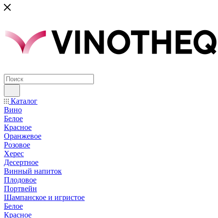
Каталог
Вино
Белое
Красное
Оранжевое
Розовое
Херес
Десертное
Винный напиток
Плодовое
Портвейн
Шампанское и игристое
Белое
Красное