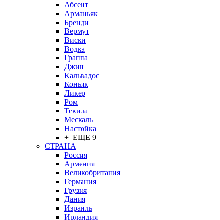
Абсент
Арманьяк
Бренди
Вермут
Виски
Водка
Граппа
Джин
Кальвадос
Коньяк
Ликер
Ром
Текила
Мескаль
Настойка
+ ЕЩЕ 9
СТРАНА
Россия
Армения
Великобритания
Германия
Грузия
Дания
Израиль
Ирландия