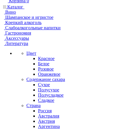
Корзина
0
Каталог
Вино
Шампанское и игристое
Крепкий алкоголь
Слабоалкогольные напитки
Гастрономия
Аксессуары
Литература
Цвет
Красное
Белое
Розовое
Оранжевое
Содержание сахара
Сухое
Полусухое
Полусладкое
Сладкое
Страна
Россия
Австралия
Австрия
Аргентина