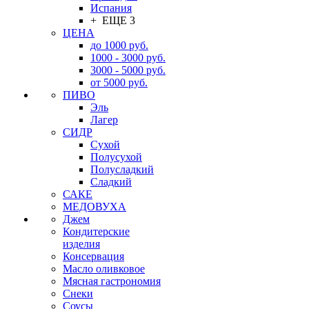
Испания
+ ЕЩЕ 3
ЦЕНА
до 1000 руб.
1000 - 3000 руб.
3000 - 5000 руб.
от 5000 руб.
ПИВО
Эль
Лагер
СИДР
Сухой
Полусухой
Полусладкий
Сладкий
САКЕ
МЕДОВУХА
Джем
Кондитерские
изделия
Консервация
Масло оливковое
Мясная гастрономия
Снеки
Соусы