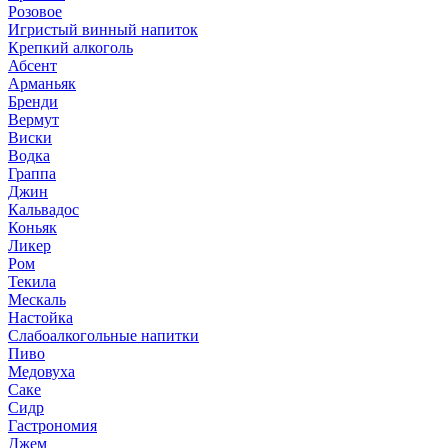
Розовое
Игристый винный напиток
Крепкий алкоголь
Абсент
Арманьяк
Бренди
Вермут
Виски
Водка
Граппа
Джин
Кальвадос
Коньяк
Ликер
Ром
Текила
Мескаль
Настойка
Слабоалкогольные напитки
Пиво
Медовуха
Саке
Сидр
Гастрономия
Джем