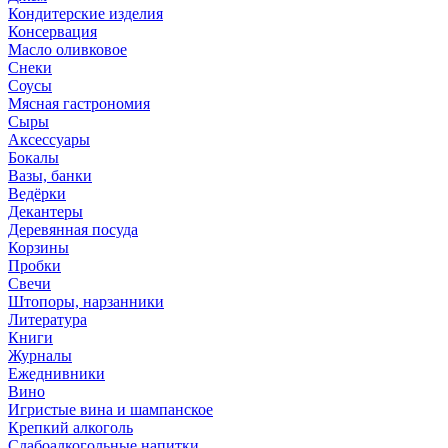
Кондитерские изделия
Консервация
Масло оливковое
Снеки
Соусы
Мясная гастрономия
Сыры
Аксессуары
Бокалы
Вазы, банки
Ведёрки
Декантеры
Деревянная посуда
Корзины
Пробки
Свечи
Штопоры, нарзанники
Литература
Книги
Журналы
Ежеднивники
Вино
Игристые вина и шампанское
Крепкий алкоголь
Слабоалкогольные напитки