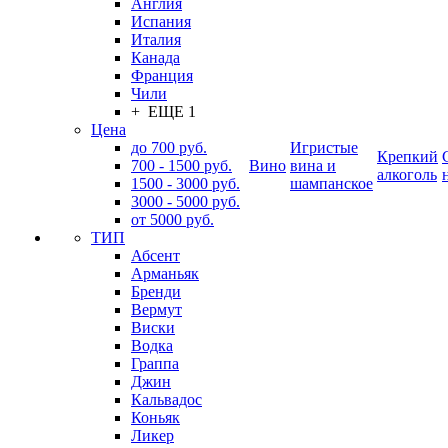
Англия
Испания
Италия
Канада
Франция
Чили
+ ЕЩЕ 1
Цена
до 700 руб.
Игристые
Крепкий
700 - 1500 руб.
Вино
вина и
алкоголь
1500 - 3000 руб.
шампанское
3000 - 5000 руб.
от 5000 руб.
ТИП
Абсент
Арманьяк
Бренди
Вермут
Виски
Водка
Граппа
Джин
Кальвадос
Коньяк
Ликер