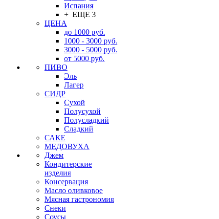
Испания
+ ЕЩЕ 3
ЦЕНА
до 1000 руб.
1000 - 3000 руб.
3000 - 5000 руб.
от 5000 руб.
ПИВО
Эль
Лагер
СИДР
Сухой
Полусухой
Полусладкий
Сладкий
САКЕ
МЕДОВУХА
Джем
Кондитерские
изделия
Консервация
Масло оливковое
Мясная гастрономия
Снеки
Соусы