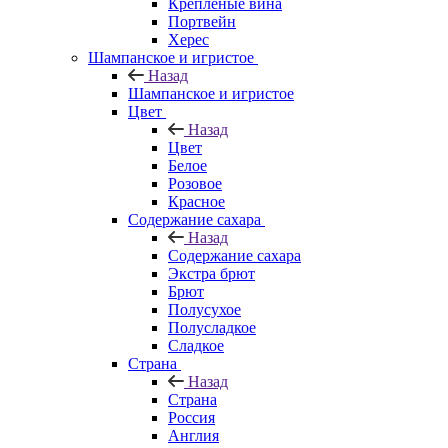
Крепленые вина
Портвейн
Херес
Шампанское и игристое
Назад
Шампанское и игристое
Цвет
Назад
Цвет
Белое
Розовое
Красное
Содержание сахара
Назад
Содержание сахара
Экстра брют
Брют
Полусухое
Полусладкое
Сладкое
Страна
Назад
Страна
Россия
Англия