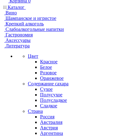
Корзина
0
Каталог
Вино
Шампанское и игристое
Крепкий алкоголь
Слабоалкогольные напитки
Гастрономия
Аксессуары
Литература
Цвет
Красное
Белое
Розовое
Оранжевое
Содержание сахара
Сухое
Полусухое
Полусладкое
Сладкое
Страна
Россия
Австралия
Австрия
Аргентина