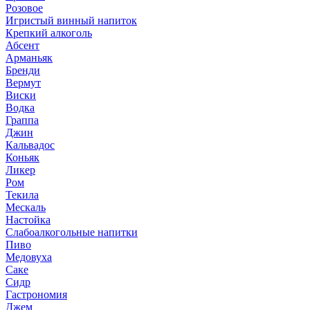
Розовое
Игристый винный напиток
Крепкий алкоголь
Абсент
Арманьяк
Бренди
Вермут
Виски
Водка
Граппа
Джин
Кальвадос
Коньяк
Ликер
Ром
Текила
Мескаль
Настойка
Слабоалкогольные напитки
Пиво
Медовуха
Саке
Сидр
Гастрономия
Джем