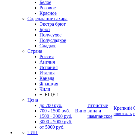
Белое
Розовое
Красное
Содержание сахара
Экстра брют
Брют
Полусухое
Полусладкое
Сладкое
Страна
Россия
Англия
Испания
Италия
Канада
Франция
Чили
+ ЕЩЕ 1
Цена
до 700 руб.
Игристые
Крепкий
700 - 1500 руб.
Вино
вина и
алкоголь
1500 - 3000 руб.
шампанское
3000 - 5000 руб.
от 5000 руб.
ТИП