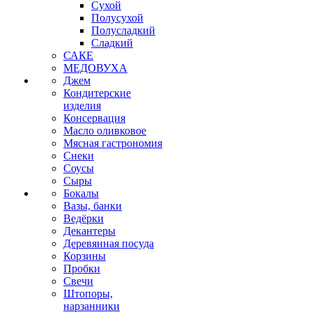
Сухой
Полусухой
Полусладкий
Сладкий
САКЕ
МЕДОВУХА
Джем
Кондитерские
изделия
Консервация
Масло оливковое
Мясная гастрономия
Снеки
Соусы
Сыры
Бокалы
Вазы, банки
Ведёрки
Декантеры
Деревянная посуда
Корзины
Пробки
Свечи
Штопоры,
нарзанники