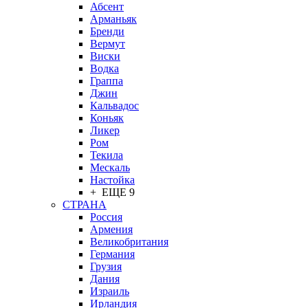
Абсент
Арманьяк
Бренди
Вермут
Виски
Водка
Граппа
Джин
Кальвадос
Коньяк
Ликер
Ром
Текила
Мескаль
Настойка
+ ЕЩЕ 9
СТРАНА
Россия
Армения
Великобритания
Германия
Грузия
Дания
Израиль
Ирландия