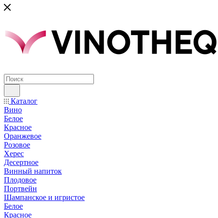
Каталог
Вино
Белое
Красное
Оранжевое
Розовое
Херес
Десертное
Винный напиток
Плодовое
Портвейн
Шампанское и игристое
Белое
Красное