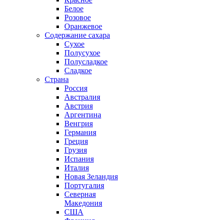
Белое
Розовое
Оранжевое
Содержание сахара
Сухое
Полусухое
Полусладкое
Сладкое
Страна
Россия
Австралия
Австрия
Аргентина
Венгрия
Германия
Греция
Грузия
Испания
Италия
Новая Зеландия
Португалия
Северная
Македония
США