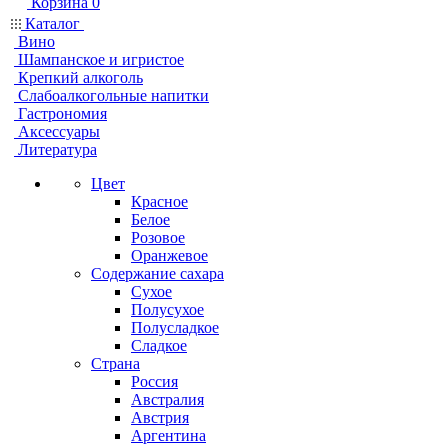
Корзина
0
Каталог
Вино
Шампанское и игристое
Крепкий алкоголь
Слабоалкогольные напитки
Гастрономия
Аксессуары
Литература
Цвет
Красное
Белое
Розовое
Оранжевое
Содержание сахара
Сухое
Полусухое
Полусладкое
Сладкое
Страна
Россия
Австралия
Австрия
Аргентина