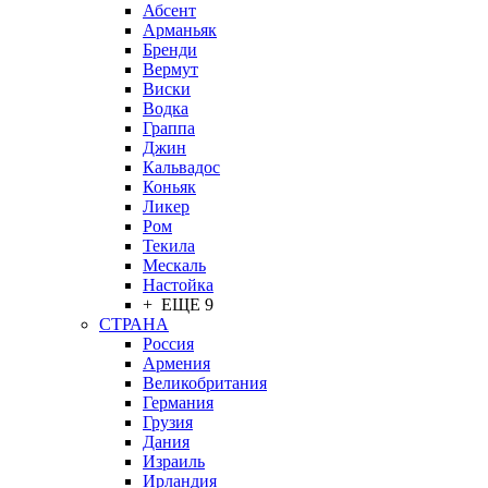
Абсент
Арманьяк
Бренди
Вермут
Виски
Водка
Граппа
Джин
Кальвадос
Коньяк
Ликер
Ром
Текила
Мескаль
Настойка
+ ЕЩЕ 9
СТРАНА
Россия
Армения
Великобритания
Германия
Грузия
Дания
Израиль
Ирландия