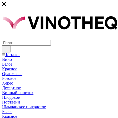
Каталог
Вино
Белое
Красное
Оранжевое
Розовое
Херес
Десертное
Винный напиток
Плодовое
Портвейн
Шампанское и игристое
Белое
Красное