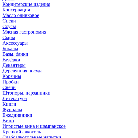
Кондитерские изделия
Консервация
Масло оливковое
Снеки
Соусы
Мясная гастрономия
Сыры
Аксессуары
Бокалы
Вазы, банки
Ведёрки
Декантеры
Деревянная посуда
Корзины
Пробки
Свечи
Штопоры, нарзанники
Литература
Книги
Журналы
Ежеднивники
Вино
Игристые вина и шампанское
Крепкий алкоголь
Слабоалкогольные напитки