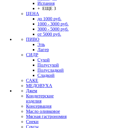
Испания
+ ЕЩЕ 3
ЦЕНА
до 1000 руб.
1000 - 3000 руб.
3000 - 5000 руб.
от 5000 руб.
ПИВО
Эль
Лагер
СИДР
Сухой
Полусухой
Полусладкий
Сладкий
САКЕ
МЕДОВУХА
Джем
Кондитерские
изделия
Консервация
Масло оливковое
Мясная гастрономия
Снеки
Соусы