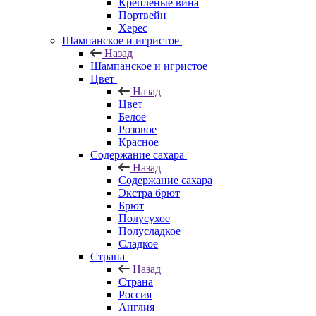
Крепленые вина
Портвейн
Херес
Шампанское и игристое
Назад
Шампанское и игристое
Цвет
Назад
Цвет
Белое
Розовое
Красное
Содержание сахара
Назад
Содержание сахара
Экстра брют
Брют
Полусухое
Полусладкое
Сладкое
Страна
Назад
Страна
Россия
Англия