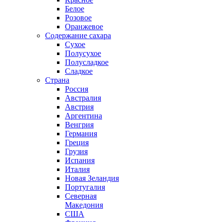
Белое
Розовое
Оранжевое
Содержание сахара
Сухое
Полусухое
Полусладкое
Сладкое
Страна
Россия
Австралия
Австрия
Аргентина
Венгрия
Германия
Греция
Грузия
Испания
Италия
Новая Зеландия
Португалия
Северная
Македония
США