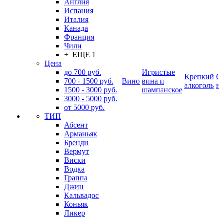
Англия
Испания
Италия
Канада
Франция
Чили
+ ЕЩЕ 1
Цена
до 700 руб.
Игристые
Крепкий
700 - 1500 руб.
Вино
вина и
алкоголь
1500 - 3000 руб.
шампанское
3000 - 5000 руб.
от 5000 руб.
ТИП
Абсент
Арманьяк
Бренди
Вермут
Виски
Водка
Граппа
Джин
Кальвадос
Коньяк
Ликер