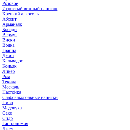
Розовое
Игристый винный напиток
Крепкий алкоголь
Абсент
Арманьяк
Бренди
Вермут
Виски
Водка
Граппа
Джин
Кальвадос
Коньяк
Ликер
Ром
Текила
Мескаль
Настойка
Слабоалкогольные напитки
Пиво
Медовуха
Саке
Сидр
Гастрономия
Джем