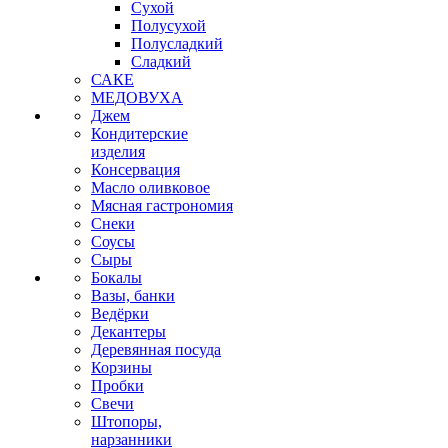
Сухой
Полусухой
Полусладкий
Сладкий
САКЕ
МЕДОВУХА
Джем
Кондитерские
изделия
Консервация
Масло оливковое
Мясная гастрономия
Снеки
Соусы
Сыры
Бокалы
Вазы, банки
Ведёрки
Декантеры
Деревянная посуда
Корзины
Пробки
Свечи
Штопоры,
нарзанники