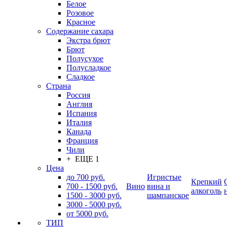
Белое
Розовое
Красное
Содержание сахара
Экстра брют
Брют
Полусухое
Полусладкое
Сладкое
Страна
Россия
Англия
Испания
Италия
Канада
Франция
Чили
+ ЕЩЕ 1
Цена
до 700 руб.
Игристые
Крепкий
700 - 1500 руб.
Вино
вина и
алкоголь
1500 - 3000 руб.
шампанское
3000 - 5000 руб.
от 5000 руб.
ТИП