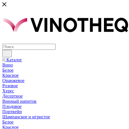
Каталог
Вино
Белое
Красное
Оранжевое
Розовое
Херес
Десертное
Винный напиток
Плодовое
Портвейн
Шампанское и игристое
Белое
Красное