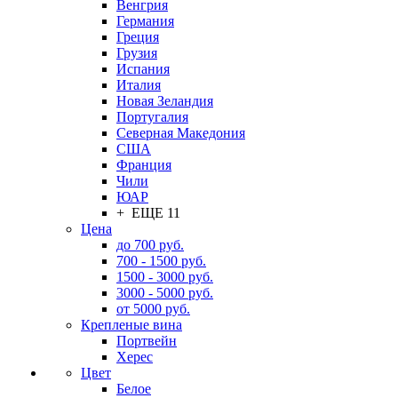
Венгрия
Германия
Греция
Грузия
Испания
Италия
Новая Зеландия
Португалия
Северная Македония
США
Франция
Чили
ЮАР
+ ЕЩЕ 11
Цена
до 700 руб.
700 - 1500 руб.
1500 - 3000 руб.
3000 - 5000 руб.
от 5000 руб.
Крепленые вина
Портвейн
Херес
Цвет
Белое