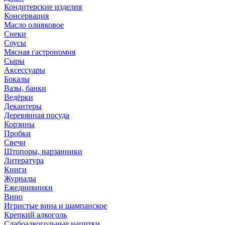
Кондитерские изделия
Консервация
Масло оливковое
Снеки
Соусы
Мясная гастрономия
Сыры
Аксессуары
Бокалы
Вазы, банки
Ведёрки
Декантеры
Деревянная посуда
Корзины
Пробки
Свечи
Штопоры, нарзанники
Литература
Книги
Журналы
Ежеднивники
Вино
Игристые вина и шампанское
Крепкий алкоголь
Слабоалкогольные напитки