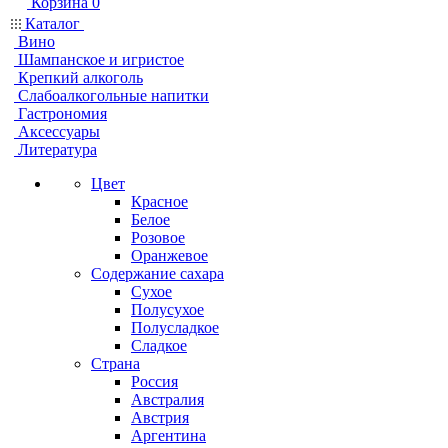
Корзина
0
Каталог
Вино
Шампанское и игристое
Крепкий алкоголь
Слабоалкогольные напитки
Гастрономия
Аксессуары
Литература
Цвет
Красное
Белое
Розовое
Оранжевое
Содержание сахара
Сухое
Полусухое
Полусладкое
Сладкое
Страна
Россия
Австралия
Австрия
Аргентина