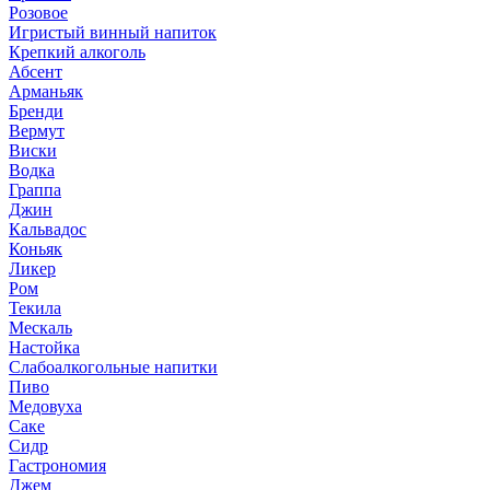
Розовое
Игристый винный напиток
Крепкий алкоголь
Абсент
Арманьяк
Бренди
Вермут
Виски
Водка
Граппа
Джин
Кальвадос
Коньяк
Ликер
Ром
Текила
Мескаль
Настойка
Слабоалкогольные напитки
Пиво
Медовуха
Саке
Сидр
Гастрономия
Джем