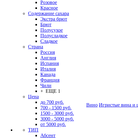
Розовое
Красное
Содержание сахара
Экстра брют
Брют
Полусухое
Полусладкое
Сладкое
Страна
Россия
Англия
Испания
Италия
Канада
Франция
Чили
+ ЕЩЕ 1
Цена
до 700 руб.
Вино
Игристые вина и 
700 - 1500 руб.
1500 - 3000 руб.
3000 - 5000 руб.
от 5000 руб.
ТИП
Абсент