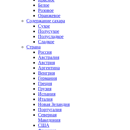
Белое
Розовое
Оранжевое
Содержание сахара
Сухое
Полусухое
Полусладкое
Сладкое
Страна
Россия
Австралия
Австрия
Аргентина
Венгрия
Германия
Греция
Грузия
Испания
Италия
Новая Зеландия
Португалия
Северная
Македония
США