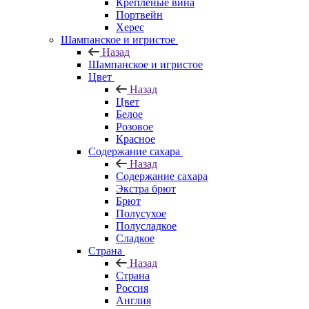
Крепленые вина
Портвейн
Херес
Шампанское и игристое
Назад
Шампанское и игристое
Цвет
Назад
Цвет
Белое
Розовое
Красное
Содержание сахара
Назад
Содержание сахара
Экстра брют
Брют
Полусухое
Полусладкое
Сладкое
Страна
Назад
Страна
Россия
Англия