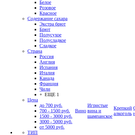
Белое
Розовое
Красное
Содержание сахара
Экстра брют
Брют
Полусухое
Полусладкое
Сладкое
Страна
Россия
Англия
Испания
Италия
Канада
Франция
Чили
+ ЕЩЕ 1
Цена
до 700 руб.
Игристые
Крепкий
700 - 1500 руб.
Вино
вина и
алкоголь
1500 - 3000 руб.
шампанское
3000 - 5000 руб.
от 5000 руб.
ТИП