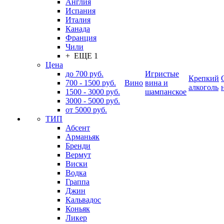
Англия
Испания
Италия
Канада
Франция
Чили
+ ЕЩЕ 1
Цена
до 700 руб.
Игристые
Крепкий
700 - 1500 руб.
Вино
вина и
алкоголь
1500 - 3000 руб.
шампанское
3000 - 5000 руб.
от 5000 руб.
ТИП
Абсент
Арманьяк
Бренди
Вермут
Виски
Водка
Граппа
Джин
Кальвадос
Коньяк
Ликер