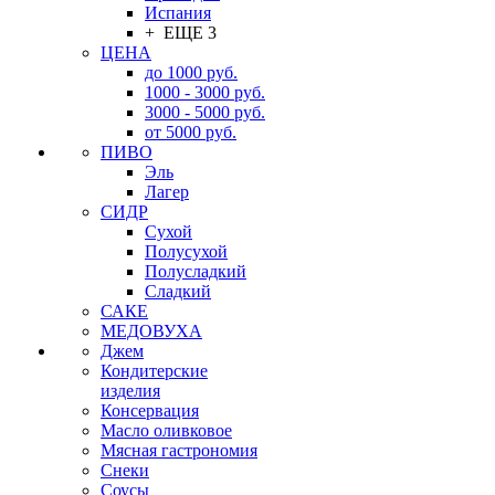
Испания
+ ЕЩЕ 3
ЦЕНА
до 1000 руб.
1000 - 3000 руб.
3000 - 5000 руб.
от 5000 руб.
ПИВО
Эль
Лагер
СИДР
Сухой
Полусухой
Полусладкий
Сладкий
САКЕ
МЕДОВУХА
Джем
Кондитерские
изделия
Консервация
Масло оливковое
Мясная гастрономия
Снеки
Соусы