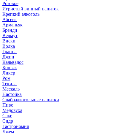
Розовое
Игристый винный напиток
Крепкий алкоголь
Абсент
Арманьяк
Бренди
Вермут
Виски
Водка
Граппа
Джин
Кальвадос
Коньяк
Ликер
Ром
Текила
Мескаль
Настойка
Слабоалкогольные напитки
Пиво
Медовуха
Саке
Сидр
Гастрономия
Джем