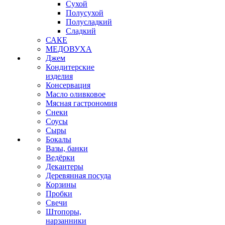
Сухой
Полусухой
Полусладкий
Сладкий
САКЕ
МЕДОВУХА
Джем
Кондитерские
изделия
Консервация
Масло оливковое
Мясная гастрономия
Снеки
Соусы
Сыры
Бокалы
Вазы, банки
Ведёрки
Декантеры
Деревянная посуда
Корзины
Пробки
Свечи
Штопоры,
нарзанники