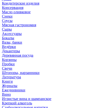
Кондитерские изделия
Консервация
Масло оливковое
Снеки
Соусы
Мясная гастрономия
Сыры
Аксессуары
Бокалы
Вазы, банки
Ведёрки
Декантеры
Деревянная посуда
Корзины
Пробки
Свечи
Штопоры, нарзанники
Литература
Книги
Журналы
Ежеднивники
Вино
Игристые вина и шампанское
Крепкий алкоголь
Слабоалкогольные напитки