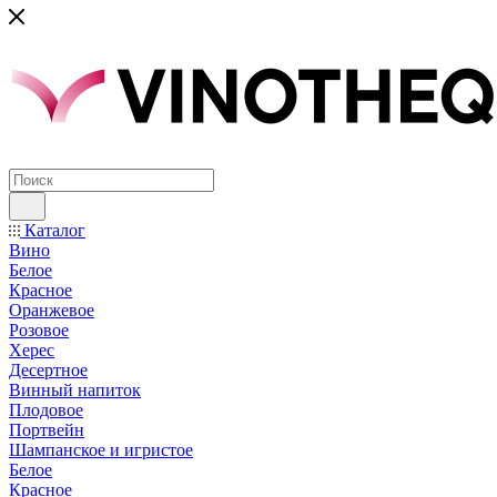
Каталог
Вино
Белое
Красное
Оранжевое
Розовое
Херес
Десертное
Винный напиток
Плодовое
Портвейн
Шампанское и игристое
Белое
Красное