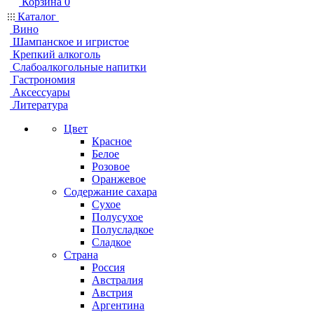
Корзина
0
Каталог
Вино
Шампанское и игристое
Крепкий алкоголь
Слабоалкогольные напитки
Гастрономия
Аксессуары
Литература
Цвет
Красное
Белое
Розовое
Оранжевое
Содержание сахара
Сухое
Полусухое
Полусладкое
Сладкое
Страна
Россия
Австралия
Австрия
Аргентина