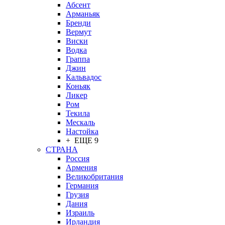
Абсент
Арманьяк
Бренди
Вермут
Виски
Водка
Граппа
Джин
Кальвадос
Коньяк
Ликер
Ром
Текила
Мескаль
Настойка
+ ЕЩЕ 9
СТРАНА
Россия
Армения
Великобритания
Германия
Грузия
Дания
Израиль
Ирландия