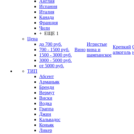
Англия
Испания
Италия
Канада
Франция
Чили
+ ЕЩЕ 1
Цена
до 700 руб.
Игристые
Крепкий
700 - 1500 руб.
Вино
вина и
алкоголь
1500 - 3000 руб.
шампанское
3000 - 5000 руб.
от 5000 руб.
ТИП
Абсент
Арманьяк
Бренди
Вермут
Виски
Водка
Граппа
Джин
Кальвадос
Коньяк
Ликер