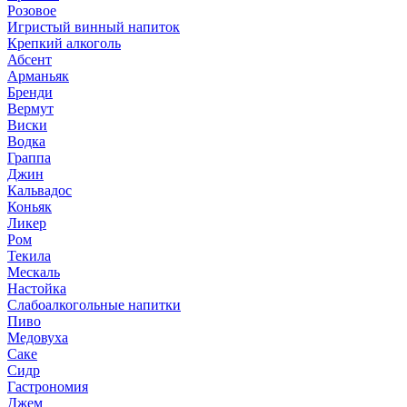
Розовое
Игристый винный напиток
Крепкий алкоголь
Абсент
Арманьяк
Бренди
Вермут
Виски
Водка
Граппа
Джин
Кальвадос
Коньяк
Ликер
Ром
Текила
Мескаль
Настойка
Слабоалкогольные напитки
Пиво
Медовуха
Саке
Сидр
Гастрономия
Джем