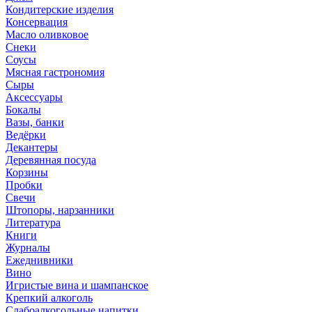
Кондитерские изделия
Консервация
Масло оливковое
Снеки
Соусы
Мясная гастрономия
Сыры
Аксессуары
Бокалы
Вазы, банки
Ведёрки
Декантеры
Деревянная посуда
Корзины
Пробки
Свечи
Штопоры, нарзанники
Литература
Книги
Журналы
Ежеднивники
Вино
Игристые вина и шампанское
Крепкий алкоголь
Слабоалкогольные напитки