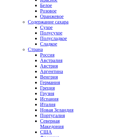
Белое
Розовое
Оранжевое
Содержание сахара
Сухое
Полусухое
Полусладкое
Сладкое
Страна
Россия
Австралия
Австрия
Аргентина
Венгрия
Германия
Греция
Грузия
Испания
Италия
Новая Зеландия
Португалия
Северная
Македония
США