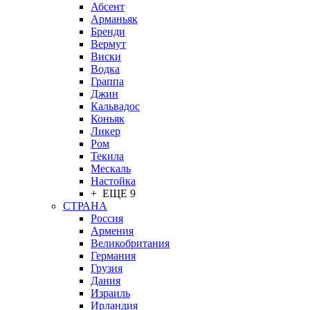
Абсент
Арманьяк
Бренди
Вермут
Виски
Водка
Граппа
Джин
Кальвадос
Коньяк
Ликер
Ром
Текила
Мескаль
Настойка
+ ЕЩЕ 9
СТРАНА
Россия
Армения
Великобритания
Германия
Грузия
Дания
Израиль
Ирландия