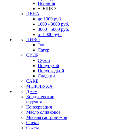
Испания
+ ЕЩЕ 3
ЦЕНА
до 1000 руб.
1000 - 3000 руб.
3000 - 5000 руб.
от 5000 руб.
ПИВО
Эль
Лагер
СИДР
Сухой
Полусухой
Полусладкий
Сладкий
САКЕ
МЕДОВУХА
Джем
Кондитерские
изделия
Консервация
Масло оливковое
Мясная гастрономия
Снеки
Соусы