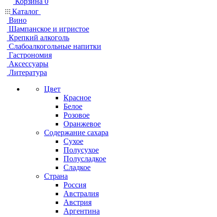
Корзина
0
Каталог
Вино
Шампанское и игристое
Крепкий алкоголь
Слабоалкогольные напитки
Гастрономия
Аксессуары
Литература
Цвет
Красное
Белое
Розовое
Оранжевое
Содержание сахара
Сухое
Полусухое
Полусладкое
Сладкое
Страна
Россия
Австралия
Австрия
Аргентина