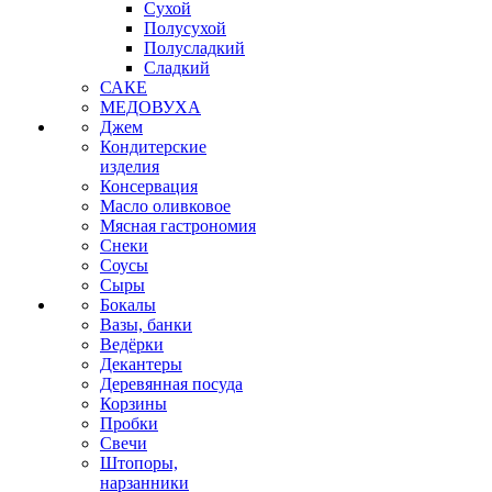
Сухой
Полусухой
Полусладкий
Сладкий
САКЕ
МЕДОВУХА
Джем
Кондитерские
изделия
Консервация
Масло оливковое
Мясная гастрономия
Снеки
Соусы
Сыры
Бокалы
Вазы, банки
Ведёрки
Декантеры
Деревянная посуда
Корзины
Пробки
Свечи
Штопоры,
нарзанники