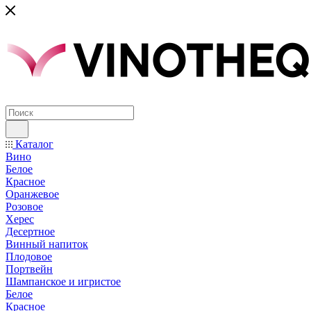
Каталог
Вино
Белое
Красное
Оранжевое
Розовое
Херес
Десертное
Винный напиток
Плодовое
Портвейн
Шампанское и игристое
Белое
Красное