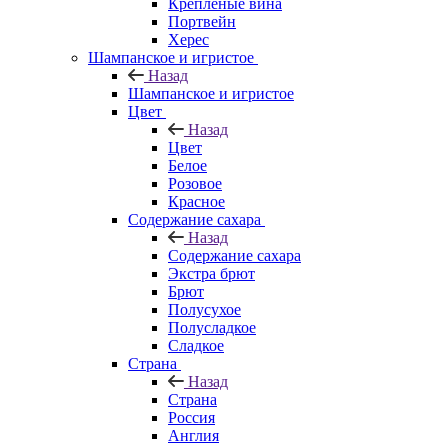
Крепленые вина
Портвейн
Херес
Шампанское и игристое
Назад
Шампанское и игристое
Цвет
Назад
Цвет
Белое
Розовое
Красное
Содержание сахара
Назад
Содержание сахара
Экстра брют
Брют
Полусухое
Полусладкое
Сладкое
Страна
Назад
Страна
Россия
Англия