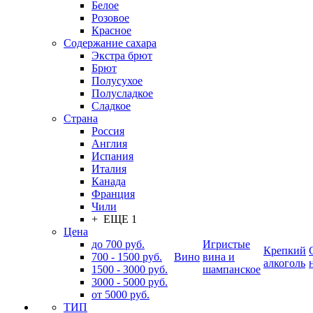
Белое
Розовое
Красное
Содержание сахара
Экстра брют
Брют
Полусухое
Полусладкое
Сладкое
Страна
Россия
Англия
Испания
Италия
Канада
Франция
Чили
+ ЕЩЕ 1
Цена
до 700 руб.
Игристые
Крепкий
700 - 1500 руб.
Вино
вина и
алкоголь
1500 - 3000 руб.
шампанское
3000 - 5000 руб.
от 5000 руб.
ТИП