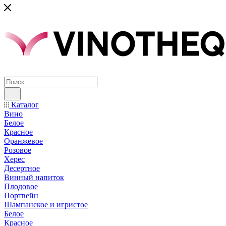
Каталог
Вино
Белое
Красное
Оранжевое
Розовое
Херес
Десертное
Винный напиток
Плодовое
Портвейн
Шампанское и игристое
Белое
Красное