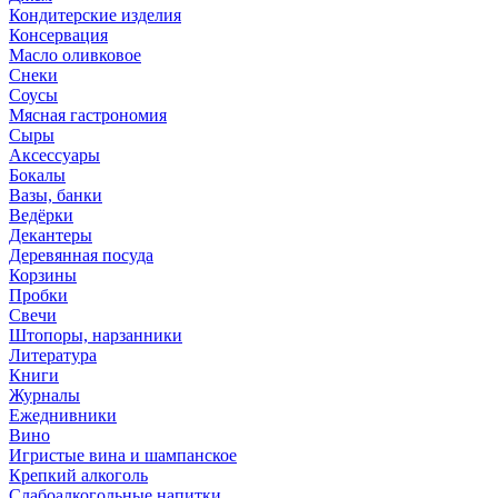
Кондитерские изделия
Консервация
Масло оливковое
Снеки
Соусы
Мясная гастрономия
Сыры
Аксессуары
Бокалы
Вазы, банки
Ведёрки
Декантеры
Деревянная посуда
Корзины
Пробки
Свечи
Штопоры, нарзанники
Литература
Книги
Журналы
Ежеднивники
Вино
Игристые вина и шампанское
Крепкий алкоголь
Слабоалкогольные напитки