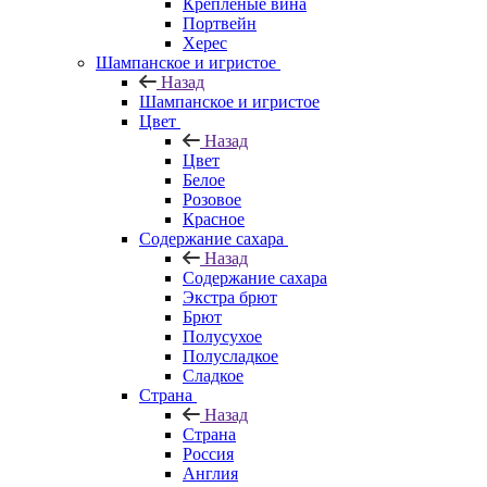
Крепленые вина
Портвейн
Херес
Шампанское и игристое
Назад
Шампанское и игристое
Цвет
Назад
Цвет
Белое
Розовое
Красное
Содержание сахара
Назад
Содержание сахара
Экстра брют
Брют
Полусухое
Полусладкое
Сладкое
Страна
Назад
Страна
Россия
Англия