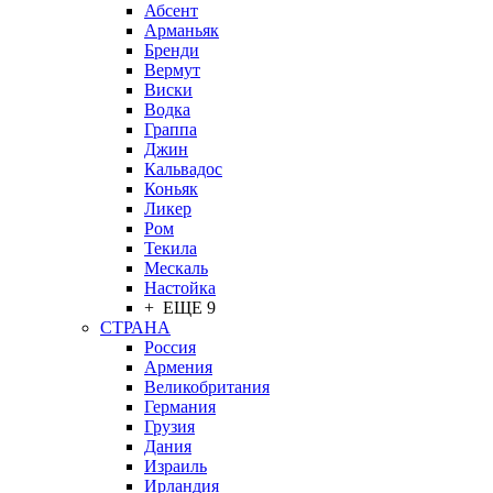
Абсент
Арманьяк
Бренди
Вермут
Виски
Водка
Граппа
Джин
Кальвадос
Коньяк
Ликер
Ром
Текила
Мескаль
Настойка
+ ЕЩЕ 9
СТРАНА
Россия
Армения
Великобритания
Германия
Грузия
Дания
Израиль
Ирландия