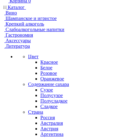
Корзина
0
Каталог
Вино
Шампанское и игристое
Крепкий алкоголь
Слабоалкогольные напитки
Гастрономия
Аксессуары
Литература
Цвет
Красное
Белое
Розовое
Оранжевое
Содержание сахара
Сухое
Полусухое
Полусладкое
Сладкое
Страна
Россия
Австралия
Австрия
Аргентина