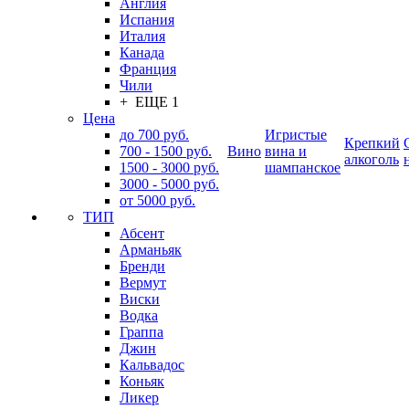
Англия
Испания
Италия
Канада
Франция
Чили
+ ЕЩЕ 1
Цена
до 700 руб.
Игристые
Крепкий
700 - 1500 руб.
Вино
вина и
алкоголь
1500 - 3000 руб.
шампанское
3000 - 5000 руб.
от 5000 руб.
ТИП
Абсент
Арманьяк
Бренди
Вермут
Виски
Водка
Граппа
Джин
Кальвадос
Коньяк
Ликер