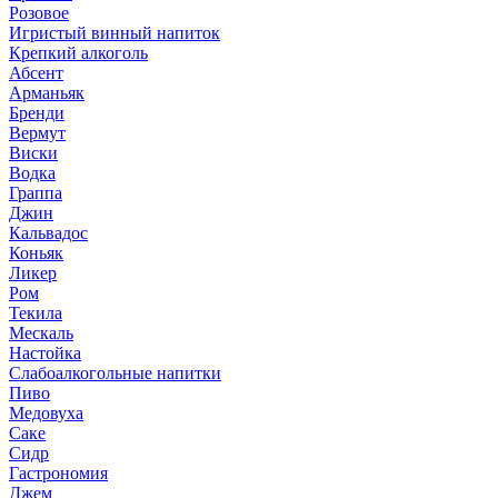
Розовое
Игристый винный напиток
Крепкий алкоголь
Абсент
Арманьяк
Бренди
Вермут
Виски
Водка
Граппа
Джин
Кальвадос
Коньяк
Ликер
Ром
Текила
Мескаль
Настойка
Слабоалкогольные напитки
Пиво
Медовуха
Саке
Сидр
Гастрономия
Джем