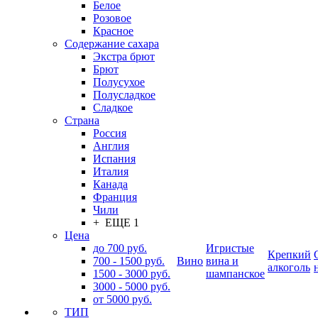
Белое
Розовое
Красное
Содержание сахара
Экстра брют
Брют
Полусухое
Полусладкое
Сладкое
Страна
Россия
Англия
Испания
Италия
Канада
Франция
Чили
+ ЕЩЕ 1
Цена
до 700 руб.
Игристые
Крепкий
700 - 1500 руб.
Вино
вина и
алкоголь
1500 - 3000 руб.
шампанское
3000 - 5000 руб.
от 5000 руб.
ТИП