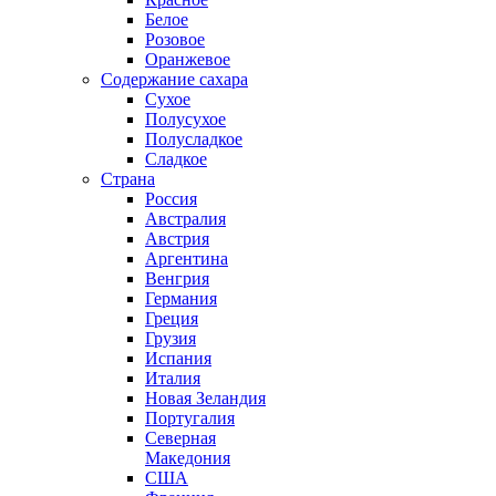
Белое
Розовое
Оранжевое
Содержание сахара
Сухое
Полусухое
Полусладкое
Сладкое
Страна
Россия
Австралия
Австрия
Аргентина
Венгрия
Германия
Греция
Грузия
Испания
Италия
Новая Зеландия
Португалия
Северная
Македония
США