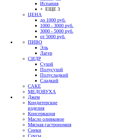
Испания
+ ЕЩЕ 3
ЦЕНА
до 1000 руб.
1000 - 3000 руб.
3000 - 5000 руб.
от 5000 руб.
ПИВО
Эль
Лагер
СИДР
Сухой
Полусухой
Полусладкий
Сладкий
САКЕ
МЕДОВУХА
Джем
Кондитерские
изделия
Консервация
Масло оливковое
Мясная гастрономия
Снеки
Соусы