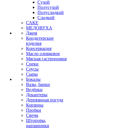
Сухой
Полусухой
Полусладкий
Сладкий
САКЕ
МЕДОВУХА
Джем
Кондитерские
изделия
Консервация
Масло оливковое
Мясная гастрономия
Снеки
Соусы
Сыры
Бокалы
Вазы, банки
Ведёрки
Декантеры
Деревянная посуда
Корзины
Пробки
Свечи
Штопоры,
нарзанники