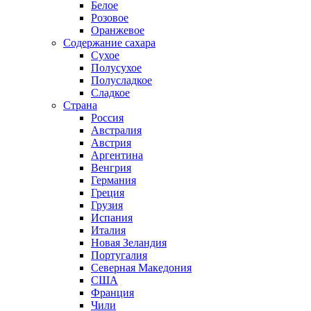
Белое
Розовое
Оранжевое
Содержание сахара
Сухое
Полусухое
Полусладкое
Сладкое
Страна
Россия
Австралия
Австрия
Аргентина
Венгрия
Германия
Греция
Грузия
Испания
Италия
Новая Зеландия
Португалия
Северная Македония
США
Франция
Чили