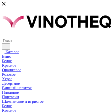
Каталог
Вино
Белое
Красное
Оранжевое
Розовое
Херес
Десертное
Винный напиток
Плодовое
Портвейн
Шампанское и игристое
Белое
Красное