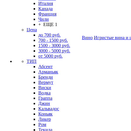
Италия
Канада
Франция
Чили
+ ЕЩЕ 1
Цена
до 700 руб.
Вино
Игристые вина и 
700 - 1500 руб.
1500 - 3000 руб.
3000 - 5000 руб.
от 5000 руб.
ТИП
Абсент
Арманьяк
Бренди
Вермут
Виски
Водка
Граппа
Джин
Кальвадос
Коньяк
Ликер
Ром
Текила