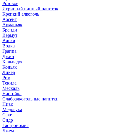
Розовое
Игристый винный напиток
Крепкий алкоголь
Абсент
Арманьяк
Бренди
Вермут
Виски
Водка
Граппа
Джин
Кальвадос
Коньяк
Ликер
Ром
Текила
Мескаль
Настойка
Слабоалкогольные напитки
Пиво
Медовуха
Саке
Сидр
Гастрономия
Джем