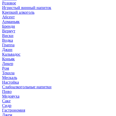
Розовое
Игристый винный напиток
Крепкий алкоголь
Абсент
Арманьяк
Бренди
Вермут
Виски
Водка
Граппа
Джин
Кальвадос
Коньяк
Ликер
Ром
Текила
Мескаль
Настойка
Слабоалкогольные напитки
Пиво
Медовуха
Саке
Сидр
Гастрономия
Джем