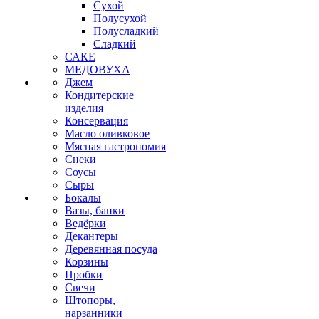
Сухой
Полусухой
Полусладкий
Сладкий
САКЕ
МЕДОВУХА
Джем
Кондитерские
изделия
Консервация
Масло оливковое
Мясная гастрономия
Снеки
Соусы
Сыры
Бокалы
Вазы, банки
Ведёрки
Декантеры
Деревянная посуда
Корзины
Пробки
Свечи
Штопоры,
нарзанники