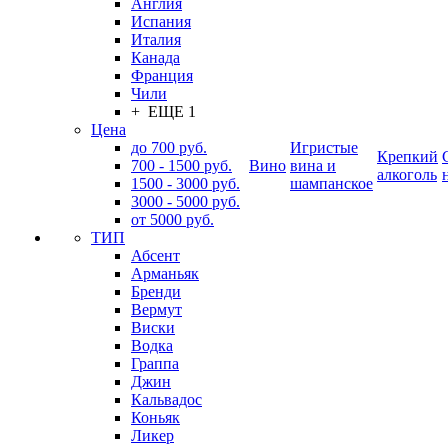
Англия
Испания
Италия
Канада
Франция
Чили
+ ЕЩЕ 1
Цена
до 700 руб.
Игристые
Крепкий
700 - 1500 руб.
Вино
вина и
алкоголь
1500 - 3000 руб.
шампанское
3000 - 5000 руб.
от 5000 руб.
ТИП
Абсент
Арманьяк
Бренди
Вермут
Виски
Водка
Граппа
Джин
Кальвадос
Коньяк
Ликер