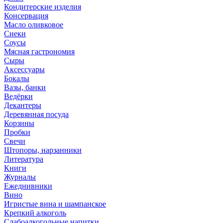
Кондитерские изделия
Консервация
Масло оливковое
Снеки
Соусы
Мясная гастрономия
Сыры
Аксессуары
Бокалы
Вазы, банки
Ведёрки
Декантеры
Деревянная посуда
Корзины
Пробки
Свечи
Штопоры, нарзанники
Литература
Книги
Журналы
Ежеднивники
Вино
Игристые вина и шампанское
Крепкий алкоголь
Слабоалкогольные напитки