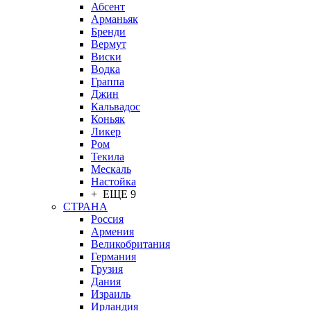
Абсент
Арманьяк
Бренди
Вермут
Виски
Водка
Граппа
Джин
Кальвадос
Коньяк
Ликер
Ром
Текила
Мескаль
Настойка
+ ЕЩЕ 9
СТРАНА
Россия
Армения
Великобритания
Германия
Грузия
Дания
Израиль
Ирландия