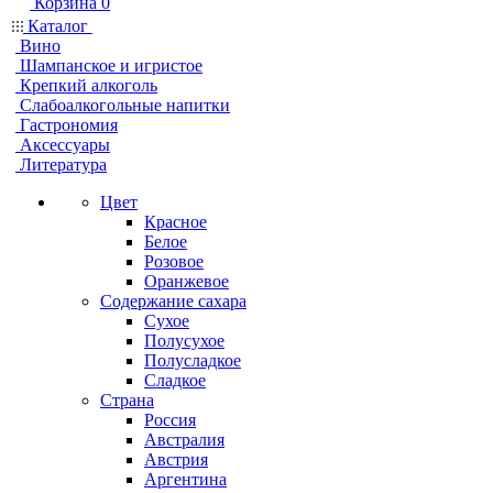
Корзина
0
Каталог
Вино
Шампанское и игристое
Крепкий алкоголь
Слабоалкогольные напитки
Гастрономия
Аксессуары
Литература
Цвет
Красное
Белое
Розовое
Оранжевое
Содержание сахара
Сухое
Полусухое
Полусладкое
Сладкое
Страна
Россия
Австралия
Австрия
Аргентина