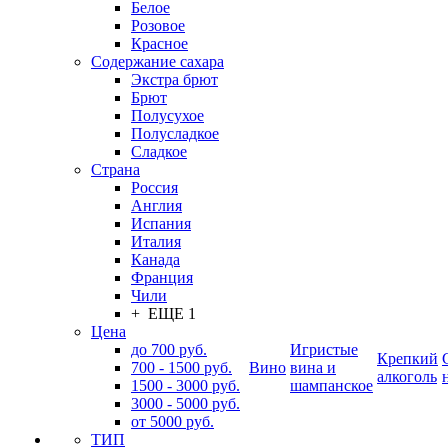
Белое
Розовое
Красное
Содержание сахара
Экстра брют
Брют
Полусухое
Полусладкое
Сладкое
Страна
Россия
Англия
Испания
Италия
Канада
Франция
Чили
+ ЕЩЕ 1
Цена
до 700 руб.
Игристые
Крепкий
700 - 1500 руб.
Вино
вина и
алкоголь
1500 - 3000 руб.
шампанское
3000 - 5000 руб.
от 5000 руб.
ТИП