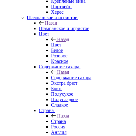
Крепленые вина
Портвейн
Херес
Шампанское и игристое
Назад
Шампанское и игристое
Цвет
Назад
Цвет
Белое
Розовое
Красное
Содержание сахара
Назад
Содержание сахара
Экстра брют
Брют
Полусухое
Полусладкое
Сладкое
Страна
Назад
Страна
Россия
Англия