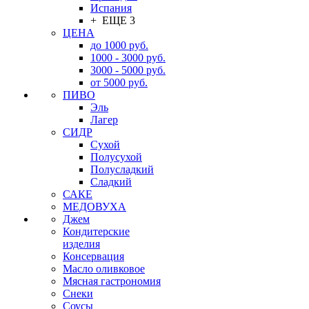
Испания
+ ЕЩЕ 3
ЦЕНА
до 1000 руб.
1000 - 3000 руб.
3000 - 5000 руб.
от 5000 руб.
ПИВО
Эль
Лагер
СИДР
Сухой
Полусухой
Полусладкий
Сладкий
САКЕ
МЕДОВУХА
Джем
Кондитерские
изделия
Консервация
Масло оливковое
Мясная гастрономия
Снеки
Соусы