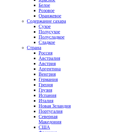
Белое
Розовое
Оранжевое
Содержание сахара
Сухое
Полусухое
Полусладкое
Сладкое
Страна
Россия
Австралия
Австрия
Аргентина
Венгрия
Германия
Греция
Грузия
Испания
Италия
Новая Зеландия
Португалия
Северная
Македония
США