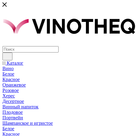
Каталог
Вино
Белое
Красное
Оранжевое
Розовое
Херес
Десертное
Винный напиток
Плодовое
Портвейн
Шампанское и игристое
Белое
Красное