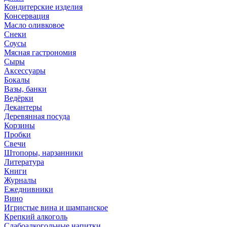
Кондитерские изделия
Консервация
Масло оливковое
Снеки
Соусы
Мясная гастрономия
Сыры
Аксессуары
Бокалы
Вазы, банки
Ведёрки
Декантеры
Деревянная посуда
Корзины
Пробки
Свечи
Штопоры, нарзанники
Литература
Книги
Журналы
Ежеднивники
Вино
Игристые вина и шампанское
Крепкий алкоголь
Слабоалкогольные напитки