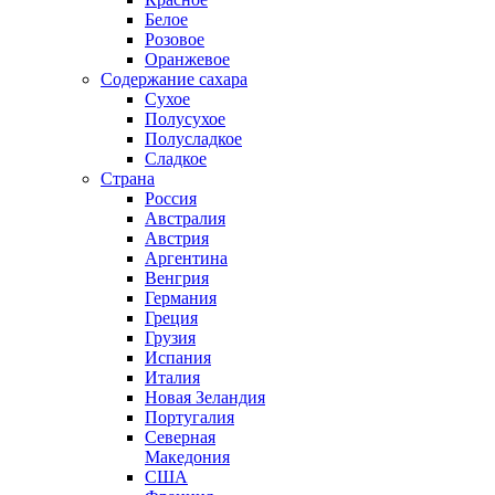
Белое
Розовое
Оранжевое
Содержание сахара
Сухое
Полусухое
Полусладкое
Сладкое
Страна
Россия
Австралия
Австрия
Аргентина
Венгрия
Германия
Греция
Грузия
Испания
Италия
Новая Зеландия
Португалия
Северная
Македония
США