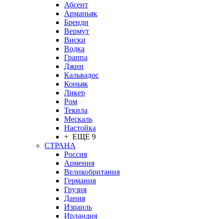
Абсент
Арманьяк
Бренди
Вермут
Виски
Водка
Граппа
Джин
Кальвадос
Коньяк
Ликер
Ром
Текила
Мескаль
Настойка
+ ЕЩЕ 9
СТРАНА
Россия
Армения
Великобритания
Германия
Грузия
Дания
Израиль
Ирландия