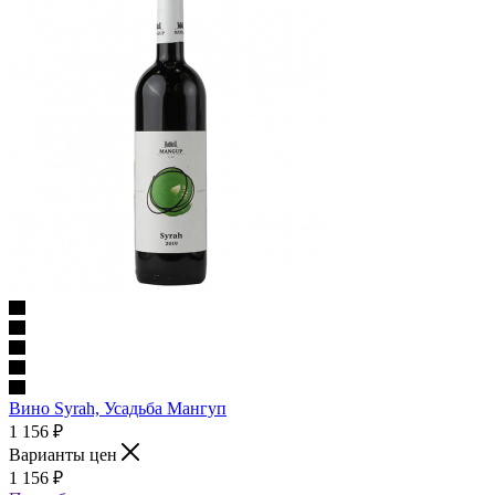
Вино Syrah, Усадьба Мангуп
1 156
₽
Варианты цен
1 156
₽