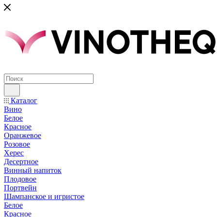
Каталог
Вино
Белое
Красное
Оранжевое
Розовое
Херес
Десертное
Винный напиток
Плодовое
Портвейн
Шампанское и игристое
Белое
Красное