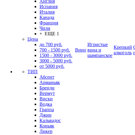
Англия
Испания
Италия
Канада
Франция
Чили
+ ЕЩЕ 1
Цена
до 700 руб.
Игристые
Крепкий
700 - 1500 руб.
Вино
вина и
алкоголь
1500 - 3000 руб.
шампанское
3000 - 5000 руб.
от 5000 руб.
ТИП
Абсент
Арманьяк
Бренди
Вермут
Виски
Водка
Граппа
Джин
Кальвадос
Коньяк
Ликер