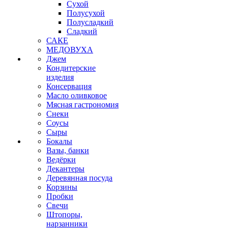
Сухой
Полусухой
Полусладкий
Сладкий
САКЕ
МЕДОВУХА
Джем
Кондитерские
изделия
Консервация
Масло оливковое
Мясная гастрономия
Снеки
Соусы
Сыры
Бокалы
Вазы, банки
Ведёрки
Декантеры
Деревянная посуда
Корзины
Пробки
Свечи
Штопоры,
нарзанники