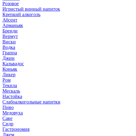
Розовое
Игристый винный напиток
Крепкий алкоголь
Абсент
Арманьяк
Бренди
Вермут
Виски
Водка
Граппа
Джин
Кальвадос
Коньяк
Ликер
Ром
Текила
Мескаль
Настойка
Слабоалкогольные напитки
Пиво
Медовуха
Саке
Сидр
Гастрономия
Джем