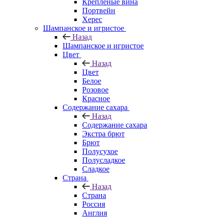
Крепленые вина
Портвейн
Херес
Шампанское и игристое
Назад
Шампанское и игристое
Цвет
Назад
Цвет
Белое
Розовое
Красное
Содержание сахара
Назад
Содержание сахара
Экстра брют
Брют
Полусухое
Полусладкое
Сладкое
Страна
Назад
Страна
Россия
Англия