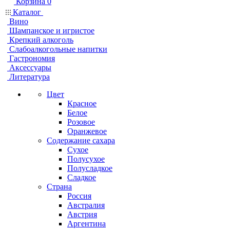
Корзина
0
Каталог
Вино
Шампанское и игристое
Крепкий алкоголь
Слабоалкогольные напитки
Гастрономия
Аксессуары
Литература
Цвет
Красное
Белое
Розовое
Оранжевое
Содержание сахара
Сухое
Полусухое
Полусладкое
Сладкое
Страна
Россия
Австралия
Австрия
Аргентина