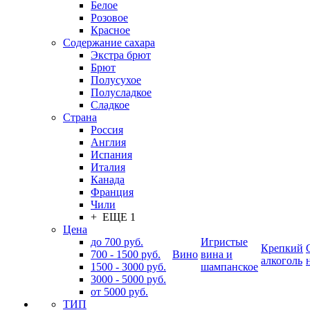
Белое
Розовое
Красное
Содержание сахара
Экстра брют
Брют
Полусухое
Полусладкое
Сладкое
Страна
Россия
Англия
Испания
Италия
Канада
Франция
Чили
+ ЕЩЕ 1
Цена
до 700 руб.
Игристые
Крепкий
700 - 1500 руб.
Вино
вина и
алкоголь
1500 - 3000 руб.
шампанское
3000 - 5000 руб.
от 5000 руб.
ТИП