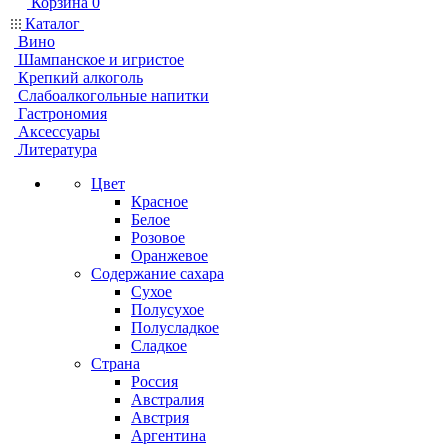
Корзина
0
Каталог
Вино
Шампанское и игристое
Крепкий алкоголь
Слабоалкогольные напитки
Гастрономия
Аксессуары
Литература
Цвет
Красное
Белое
Розовое
Оранжевое
Содержание сахара
Сухое
Полусухое
Полусладкое
Сладкое
Страна
Россия
Австралия
Австрия
Аргентина