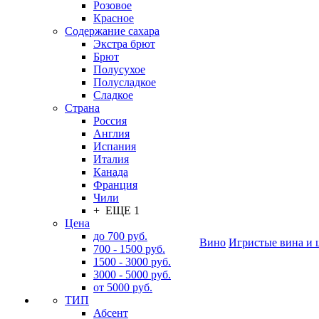
Розовое
Красное
Содержание сахара
Экстра брют
Брют
Полусухое
Полусладкое
Сладкое
Страна
Россия
Англия
Испания
Италия
Канада
Франция
Чили
+ ЕЩЕ 1
Цена
до 700 руб.
Вино
Игристые вина и 
700 - 1500 руб.
1500 - 3000 руб.
3000 - 5000 руб.
от 5000 руб.
ТИП
Абсент