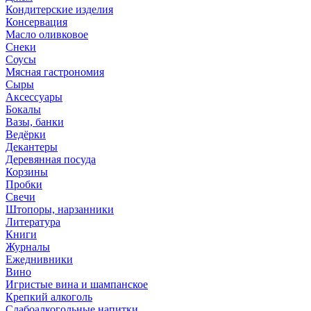
Кондитерские изделия
Консервация
Масло оливковое
Снеки
Соусы
Мясная гастрономия
Сыры
Аксессуары
Бокалы
Вазы, банки
Ведёрки
Декантеры
Деревянная посуда
Корзины
Пробки
Свечи
Штопоры, нарзанники
Литература
Книги
Журналы
Ежеднивники
Вино
Игристые вина и шампанское
Крепкий алкоголь
Слабоалкогольные напитки