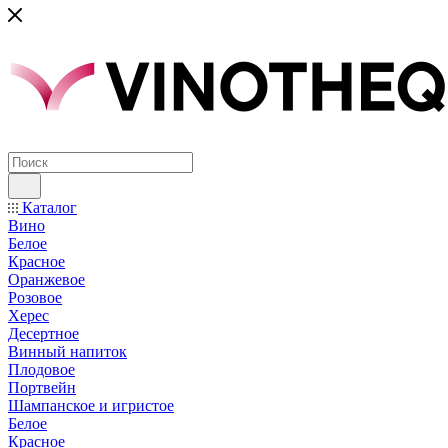
Каталог
Вино
Белое
Красное
Оранжевое
Розовое
Херес
Десертное
Винный напиток
Плодовое
Портвейн
Шампанское и игристое
Белое
Красное