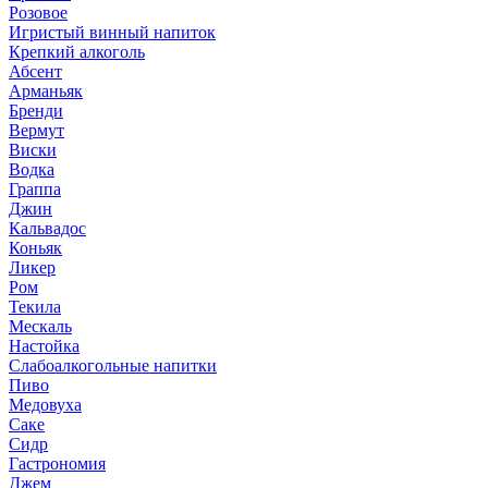
Розовое
Игристый винный напиток
Крепкий алкоголь
Абсент
Арманьяк
Бренди
Вермут
Виски
Водка
Граппа
Джин
Кальвадос
Коньяк
Ликер
Ром
Текила
Мескаль
Настойка
Слабоалкогольные напитки
Пиво
Медовуха
Саке
Сидр
Гастрономия
Джем