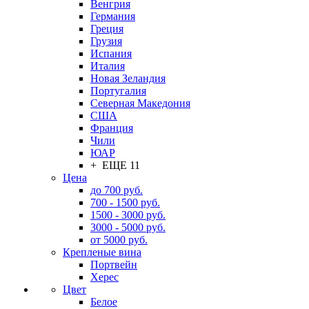
Венгрия
Германия
Греция
Грузия
Испания
Италия
Новая Зеландия
Португалия
Северная Македония
США
Франция
Чили
ЮАР
+ ЕЩЕ 11
Цена
до 700 руб.
700 - 1500 руб.
1500 - 3000 руб.
3000 - 5000 руб.
от 5000 руб.
Крепленые вина
Портвейн
Херес
Цвет
Белое