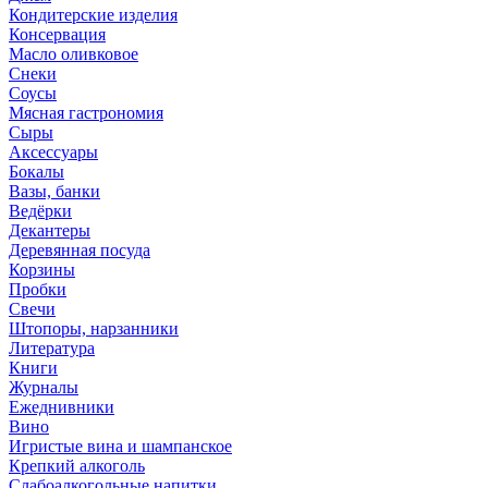
Кондитерские изделия
Консервация
Масло оливковое
Снеки
Соусы
Мясная гастрономия
Сыры
Аксессуары
Бокалы
Вазы, банки
Ведёрки
Декантеры
Деревянная посуда
Корзины
Пробки
Свечи
Штопоры, нарзанники
Литература
Книги
Журналы
Ежеднивники
Вино
Игристые вина и шампанское
Крепкий алкоголь
Слабоалкогольные напитки