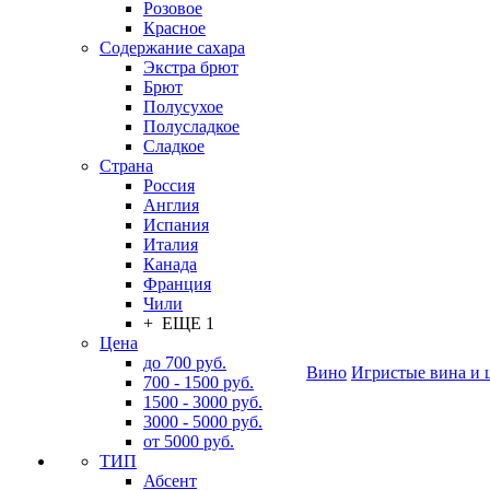
Розовое
Красное
Содержание сахара
Экстра брют
Брют
Полусухое
Полусладкое
Сладкое
Страна
Россия
Англия
Испания
Италия
Канада
Франция
Чили
+ ЕЩЕ 1
Цена
до 700 руб.
Вино
Игристые вина и 
700 - 1500 руб.
1500 - 3000 руб.
3000 - 5000 руб.
от 5000 руб.
ТИП
Абсент