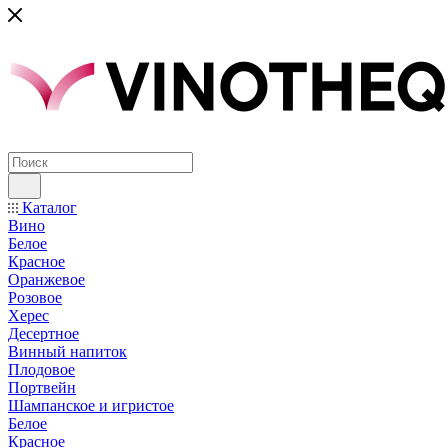
Каталог
Вино
Белое
Красное
Оранжевое
Розовое
Херес
Десертное
Винный напиток
Плодовое
Портвейн
Шампанское и игристое
Белое
Красное