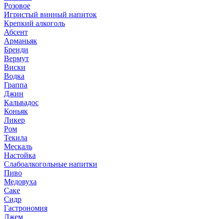
Розовое
Игристый винный напиток
Крепкий алкоголь
Абсент
Арманьяк
Бренди
Вермут
Виски
Водка
Граппа
Джин
Кальвадос
Коньяк
Ликер
Ром
Текила
Мескаль
Настойка
Слабоалкогольные напитки
Пиво
Медовуха
Саке
Сидр
Гастрономия
Джем