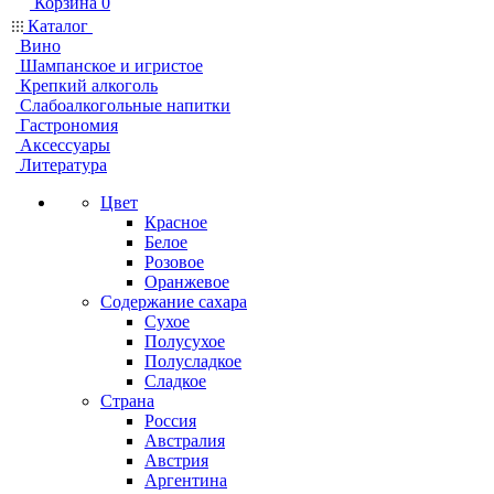
Корзина
0
Каталог
Вино
Шампанское и игристое
Крепкий алкоголь
Слабоалкогольные напитки
Гастрономия
Аксессуары
Литература
Цвет
Красное
Белое
Розовое
Оранжевое
Содержание сахара
Сухое
Полусухое
Полусладкое
Сладкое
Страна
Россия
Австралия
Австрия
Аргентина